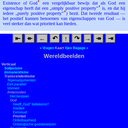
Existence of God
ꜛ
een vergelijkbaar bewijs dat als God een
eigenschap heeft dat een „simply positive property”
ꜛ
is, en dat hij
iedere „purely positive property”
ꜛ
) bezit. Dat tweede resultaat —
het positief kunnen benoemen van eigenschappen van God — is
veel sterker dan wat prioriteit kan bieden.
⇤
↞
←
↶
↑
↷
→
↠
⇥
«
Vragen
Kaart
Xjes
Bagage
»
Wereldbeelden
Verticaal
Solipsisme
Immanentisme
Transcendentisme
Tegenargumenten
Een parabel
Vormen
Antwoorden
Het bestaan
God
Heeft „God” betekenis?
Aseïteit
Eenvoud
Prioriteit
Onfeilbaarheid
Ontologische godsbewijzen