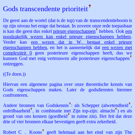
Gods transcendente prioriteit
ꜛ
De geest aan de wortel (dat is de top) van de transcendentieboom is
op zijn niveau het enige dat bestaat. In zoverre onze rede toepasbaar
is kan die geest dus enkel
prieure eigenschappen
ꜛ
hebben. Ook
een
noodzakelijk wezen kan enkel prieure eigenschappen hebben
.
Verder kan
een wezen dat in W₁ bestaat enkel prieure
eigenschappen hebben
, en het is aannemelijk dat
een wezen met
complexiteit 0
geen posterieure eigenschappen heeft, dus we
kunnen God met enig vertrouwen alle posterieure eigenschappen
ꜛ
ontzeggen.
((Te doen.))
Hiervan een algemene pagina over onze theoretische kennis van
Gods eigenschappen maken. Later de godsdiensten hiermee
confronteren.
Andere bronnen van Godskennis
ꜛ
: als Schepper (alwetendheid
ꜛ
,
onfeilbaarheid
ꜛ
, in combinatie met Zijn top-zijn: almacht
ꜛ
) en als
grond van ons kennen (goedheid
ꜛ
in ruime zin). Het feit dat deze
drie of vier bronnen elkaar bevestigen geeft extra zekerheid.
Robert C．­Koons
ꜛ
geeft helemaal aan het eind van zijn The