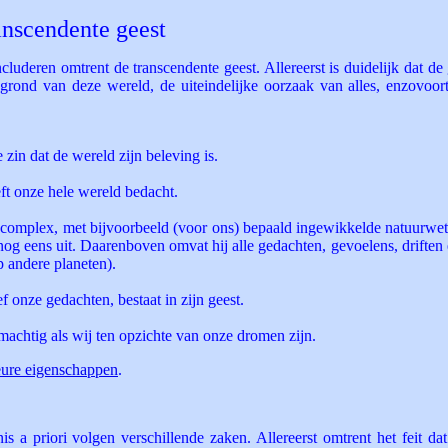
anscendente geest
uderen omtrent de transcendente geest. Allereerst is duidelijk dat de
ansgrond van deze wereld, de uiteindelijke oorzaak van alles, enzov
de zin dat de wereld zijn beleving is.
eeft onze hele wereld bedacht.
 complex, met bijvoorbeeld (voor ons) bepaald ingewikkelde natuurwette
k nog eens uit. Daarenboven omvat hij alle gedachten, gevoelens, drifte
 andere planeten).
ef onze gedachten, bestaat in zijn geest.
 machtig als wij ten opzichte van onze dromen zijn.
eure eigenschappen
.
 a priori volgen verschillende zaken. Allereerst omtrent het feit da