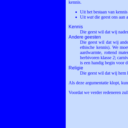
kennis.
Uit het bestaan van kennis
Uit
wat
die geest ons aan a
Kennis
Die geest wil dat wij nade
Andere geesten
Die geest wil dat wij and
ethische kennis). We moe
aardwarmte, rottend mater
herbivoren klasse 2; carni
is een handig begin voor d
Religie
Die geest wil dat wij hem
Als deze argumentatie klopt, kun
Voordat we verder redeneren zul