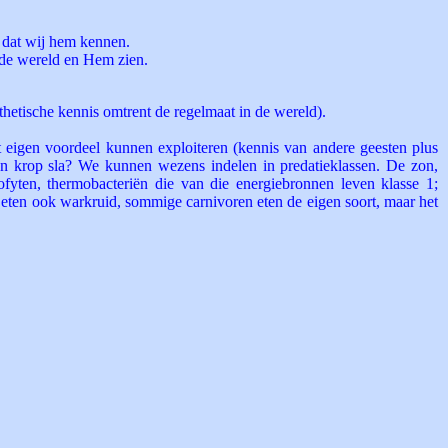
l dat wij hem kennen.
j de wereld en Hem zien.
thetische kennis omtrent de regelmaat in de wereld).
t eigen voordeel kunnen exploiteren (kennis van andere geesten plus
n krop sla? We kunnen wezens indelen in predatieklassen. De zon,
ofyten, thermobacteriën die van die energiebronnen leven klasse 1;
en eten ook warkruid, sommige carnivoren eten de eigen soort, maar het