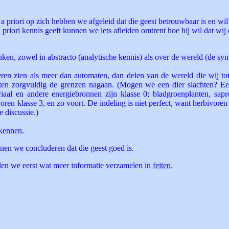
 a priori op zich hebben we afgeleid dat die geest betrouwbaar is en wi
 priori kennis geeft kunnen we iets afleiden omtrent hoe hij wil dat wi
nken, zowel in abstracto (analytische kennis) als over de wereld (de syn
eren zien als meer dan automaten, dan delen van de wereld die wij to
ten zorgvuldig de grenzen nagaan. (Mogen we een dier slachten? Ee
iaal en andere energiebronnen zijn klasse 0; bladgroenplanten, sapr
voren klasse 3, en zo voort. De indeling is niet perfect, want herbivor
e discussie.)
 kennen.
nen we concluderen dat die geest goed is.
len we eerst wat meer informatie verzamelen in
feiten
.