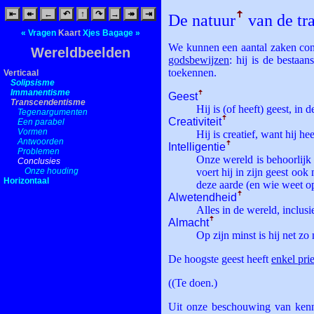
⇤
↞
←
↶
↑
↷
→
↠
⇥
De natuur
ꜛ
van de tr
«
Vragen
Kaart
Xjes
Bagage
»
We kunnen een aantal zaken concl
Wereldbeelden
godsbewijzen
: hij is de besta
toekennen.
Verticaal
Solipsisme
Immanentisme
Geest
ꜛ
Transcendentisme
Hij is (of heeft) geest, in 
Tegenargumenten
Creativiteit
ꜛ
Een parabel
Vormen
Hij is creatief, want hij h
Antwoorden
Intelligentie
ꜛ
Problemen
Onze wereld is behoorlijk
Conclusies
Onze houding
voert hij in zijn geest oo
Horizontaal
deze aarde (en wie weet op
Alwetendheid
ꜛ
Alles in de wereld, inclusi
Almacht
ꜛ
Op zijn minst is hij net zo
De hoogste geest heeft
enkel pri
((Te doen.)
Uit onze beschouwing van kennis