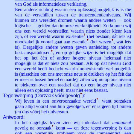
van
God als informatieloze verklaring
.
Een andere richting waarin een oplossing mogelijk is is die
van de verschillen tussen de transcendentieniveaus. Wij
kunnen ons werelden dromen waarin andere wetten — ook
logische — gelden dan in onze werkelijkheid. Zo kunnen wij
ons een wereld voorstellen waarin niets zonder kleur kan
zijn, of een wereld waarin existentie
ꜛ
(het bestaan, dát iets is)
noodzakelijk vooraf gaat aan essentie
ꜛ
(het wezen
ꜛ
, wát iets
is). Dergelijke andere wetten geven aanleiding tot andere
bestaansparadoxen
ꜛ
, en op gelijke wijze is het mogelijk dat
het op het één of andere hogere niveau helemaal niet
mogelijk is dat er niets zou bestaan. Als op dat niveau God
een wereld heeft bedacht waarin nonexistentie wel mogelijk
is (misschien om ons met onze neus te drukken op het feit dat
er meer is tussen hemel en aarde), zitten wij nu op ons niveau
te piekeren over een raadsel dat op een hoger niveau niet
alleen een oplossing heeft, maar niet eens bestaat.
Tegenwerping (Oorzaak vóór gevolg
ꜛ
):
Wij leven in een onveroorzaakte wereld
ꜛ
, want oorzaken
gaan altijd vooraf aan hun gevolgen, en er is geen tijd buiten
(en dus vóór) het universum.
Antwoord:
In het dagelijks leven zien wij inderdaad dat
immanent
gevolg na oorzaak
ꜛ
komt — en deze tegenwerping is dan
ook een wezenlijk probleem voor de immanentist, een