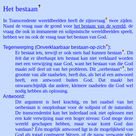
Het bestaan
ꜛ
In Transcendente wereldbeelden heeft de zijnsvraag
ꜛ
twee zijden.
Naast de vraag naar de grond voor
het bestaan van de wereld
, de
vraag die ook in immanente en solipsistische wereldbeelden speelt,
hebben we nu ook de vraag naar het bestaan van God.
Tegenwerping (Onverklaarbaar bestaan-op-zich
ꜛ
):
Er bestaat iets, terwijl er ook niets had kunnen bestaan
ꜛ
. Dit
feit dat er überhaupt iets bestaat kan niet verklaard worden
met een verwijzing naar God, want het bestaan van die God
maakt zelf deel uit van het probleem. Dit „oer­bestaan”
ꜛ
, het
grootste van alle raadselen, heeft dus, als het al een antwoord
heeft, een antwoord buiten God. Dat maakt het
onwaarschijnlijk dat andere, kleinere raadselen die God wel
nodig hebben als oplossing.
Antwoord:
Dit argument is heel krachtig, en het raadsel van het
oerbestaan is onoplosbaar voor de solipsist of de naturalist.
De transcendentist kan het inderdaad ook niet oplossen met
een kale verwijzing naar een hoger niveau: God moge deze
wereld geschapen hebben, maar waar komt God dan
vandaan? Één mogelijk antwoord ligt in de mogelijkheid van
God als totaal contingent Wezen
, of de nauw verwante idee