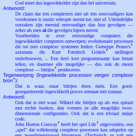
God moet dus ingewikkelder zijn dan het universum.
Antwoord:
De claim dat iets complexers niet uit iets eenvoudigers kan
voorkomen is onzin: entropie neemt toe, niet af. Uiteindelijke
oorzaken zijn meestal eenvoudiger dan hun gevolgen —
zeker als men
al
die gevolgen bijeen neemt.
Voorbeelden te over: eenvoudige computers die
ingewikkelder computers ontwerpen; evolutionaire processen
die tot zeer complexe systemen leiden; Guiseppe Peano's
ꜛ
axiomata die Kurt Friedrich Gödels
ꜛ
stellingen
onderbouwen, ‥ Een heel kort programmaatje kan binair
tellen, en daarmee alle mogelijke — dus ook de meest
complexe — bit­rijen
ꜛ
produceren.
Tegenwerping (Ingewikkelde processen vergen complexe
bron
ꜛ
):
Dat is waar, maar bitrijen doen niets. Een goed-
georganiseerde ingewikkeld proces ontstaat niet zomaar.
Antwoord:
Ook dat is niet waar. Wikkel die bitrijen op als een spiraal
met rechte hoeken, dan vormen ze alle mogelijke twee-
dimensionale configuraties. Ook dat is een triviaal stukje
code.
John Horton Conway
ꜛ
heeft het spel Life
ꜛ
uitgevonden, een
„spel” dat willekeurig complexe processen kan uitspelen op
een tweedimensionaal bitpatroon. (Technisch: er valt een