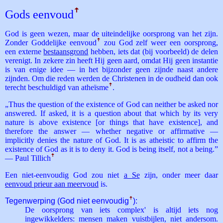
Gods eenvoud
ꜛ
God is geen wezen, maar de uiteindelijke oorsprong van het zijn.
Zonder Goddelijke eenvoud
ꜛ
zou God zelf weer een oorsprong,
een externe
bestaansgrond
hebben, iets dat (bij voorbeeld) de delen
verenigt. In zekere zin heeft Hij geen aard, omdat Hij geen instantie
is van enige idee — in het bijzonder geen zijnde naast andere
zijnden. Om die reden werden de Christenen in de oudheid dan ook
terecht beschuldigd van atheïsme
ꜛ
.
„Thus the question of the existence of God can neither be asked nor
answered. If asked, it is a question about that which by its very
nature is above existence [or things that have existence], and
therefore the answer — whether negative or affirmative —
implicitly denies the nature of God. It is as atheistic to affirm the
existence of God as it is to deny it. God is being itself, not a being.”
— Paul Tillich
ꜛ
Een niet-eenvoudig God zou niet
a Se
zijn, onder meer daar
eenvoud prieur aan meervoud
is.
Tegenwerping (God niet eenvoudig
ꜛ
):
De oorsprong van iets complex' is altijd iets nog
ingewikkelders: mensen maken vuistbijlen, niet andersom.