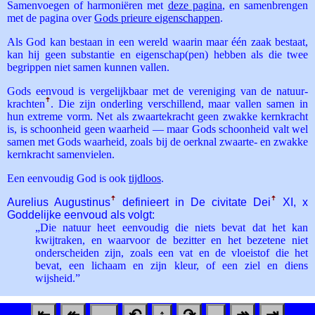
Samenvoegen of harmoniëren met
deze pagina
, en samenbrengen
met de pagina over
Gods prieure eigenschappen
.
Als God kan bestaan in een wereld waarin maar één zaak bestaat,
kan hij geen substantie en eigenschap(pen) hebben als die twee
begrippen niet samen kunnen vallen.
Gods eenvoud is vergelijkbaar met de vereniging van de natuur­
krachten
ꜛ
. Die zijn onderling verschillend, maar vallen samen in
hun extreme vorm. Net als zwaartekracht geen zwakke kernkracht
is, is schoonheid geen waarheid — maar Gods schoonheid valt wel
samen met Gods waarheid, zoals bij de oerknal zwaarte- en zwakke
kernkracht samenvielen.
Een eenvoudig God is ook
tijdloos
.
Aurelius Augustinus
ꜛ
definieert in De civitate Dei
ꜛ
XI, x
Goddelijke eenvoud als volgt:
„Die natuur heet eenvoudig die niets bevat dat het kan
kwijtraken, en waarvoor de bezitter en het bezetene niet
onderscheiden zijn, zoals een vat en de vloeistof die het
bevat, een lichaam en zijn kleur, of een ziel en diens
wijsheid.”
⇤
↞
←
↶
↑
↷
→
↠
⇥