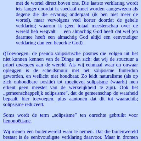
met de wortel direct boven ons. Die laatste verklaring wordt
iets langer doordat ik speciaal moet worden aangewezen als
degene die die ervaring ondergaat (ik ben niet meer de
wortel), maar vervolgens veel korter doordat de gehele
verklaring waarom ik geen totaal meesterschap over de
wereld heb wegvalt — een almachtig God heeft dat wel (en
daarmee heeft een almachtig God altijd een eenvoudiger
verklaring dan een beperkte God).
((Toevoegen: de pseudo-solipsistische posities die volgen uit het
niet kunnen kennen van de Dinge an sich: dat wij de structuur a
priori
opleggen
aan de wereld. Als wij eenmaal waar en onwaar
opleggen is de scheidsmuur met het solipsisme flinterdun
geworden, en wellicht niet houdbaar. Zo leidt naturalisme (als op
zich onhoudbare positie) tot
moeitevol solipsisme
(waarbij men
erkent geen meester van de werkelijkheid te zijn). Ook het
„gemeenschappelijk solipsisme”, dat de gemeenschap de waarheid
bepaalt, hier toevoegen, plus aantonen dat dit tot waarachtig
solipsisme reduceert.
Soms wordt de term „solipsisme” ten onrechte gebruikt voor
henonoëtisme
.
Wij menen een buitenwereld waar te nemen. Dat die buitenwereld
bestaat is de eenbvoudigste verklaring daarvoor. Maar in dromen