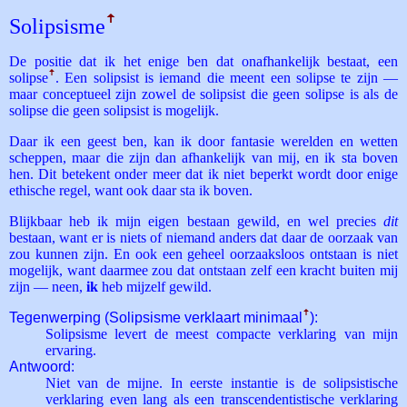
Solipsisme
ꜛ
De positie dat ik het enige ben dat onafhankelijk bestaat, een
solipse
ꜛ
. Een solipsist is iemand die meent een solipse te zijn —
maar conceptueel zijn zowel de solipsist die geen solipse is als de
solipse die geen solipsist is mogelijk.
Daar ik een geest ben, kan ik door fantasie werelden en wetten
scheppen, maar die zijn dan afhankelijk van mij, en ik sta boven
hen. Dit betekent onder meer dat ik niet beperkt wordt door enige
ethische regel, want ook daar sta ik boven.
Blijkbaar heb ik mijn eigen bestaan gewild, en wel precies
dit
bestaan, want er is niets of niemand anders dat daar de oorzaak van
zou kunnen zijn. En ook een geheel oorzaaksloos ontstaan is niet
mogelijk, want daarmee zou dat ontstaan zelf een kracht buiten mij
zijn — neen,
ik
heb mijzelf gewild.
Tegenwerping (Solipsisme verklaart minimaal
ꜛ
):
Solipsisme levert de meest compacte verklaring van mijn
ervaring.
Antwoord:
Niet van de mijne. In eerste instantie is de solipsistische
verklaring even lang als een transcendentistische verklaring