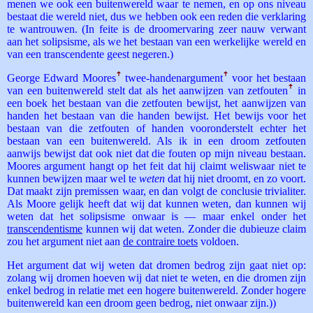
menen we ook een buitenwereld waar te nemen, en op ons niveau
bestaat die wereld niet, dus we hebben ook een reden die verklaring
te wantrouwen. (In feite is de droomervaring zeer nauw verwant
aan het solipsisme, als we het bestaan van een werkelijke wereld en
van een transcendente geest negeren.)
George Edward Moores
ꜛ
twee-handenargument
ꜛ
voor het bestaan
van een buitenwereld stelt dat als het aanwijzen van zetfouten
ꜛ
in
een boek het bestaan van die zetfouten bewijst, het aanwijzen van
handen het bestaan van die handen bewijst. Het bewijs voor het
bestaan van die zetfouten of handen vooronderstelt echter het
bestaan van een buitenwereld. Als ik in een droom zetfouten
aanwijs bewijst dat ook niet dat die fouten op mijn niveau bestaan.
Moores argument hangt op het feit dat hij claimt weliswaar niet te
kunnen bewijzen maar wel te
weten
dat hij niet droomt, en zo voort.
Dat maakt zijn premissen waar, en dan volgt de conclusie trivialiter.
Als Moore gelijk heeft dat wij dat kunnen weten, dan kunnen wij
weten dat het solipsisme onwaar is — maar enkel onder het
transcendentisme
kunnen wij dat weten. Zonder die dubieuze claim
zou het argument niet aan
de contraire toets
voldoen.
Het argument dat wij weten dat dromen bedrog zijn gaat niet op:
zolang wij dromen hoeven wij dat niet te weten, en die dromen zijn
enkel bedrog in relatie met een hogere buitenwereld. Zonder hogere
buitenwereld kan een droom geen bedrog, niet onwaar zijn.))