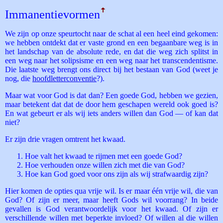
Immanentievormen
ꜛ
We zijn op onze speurtocht naar de schat al een heel eind gekomen:
we hebben ontdekt dat er vaste grond en een begaanbare weg is in
het landschap van de absolute rede, en dat die weg zich splitst in
een weg naar het solipsisme en een weg naar het transcendentisme.
Die laatste weg brengt ons direct bij het bestaan van God (weet je
nog, die
hoofdletterconventie
?).
Maar wat voor God is dat dan? Een goede God, hebben we gezien,
maar betekent dat dat de door hem geschapen wereld ook goed is?
En wat gebeurt er als wij iets anders willen dan God — of kan dat
niet?
Er zijn drie vragen omtrent het kwaad.
Hoe valt het kwaad te rijmen met een goede God?
Hoe verhouden onze willen zich met die van God?
Hoe kan God goed voor ons zijn als wij strafwaardig zijn?
Hier komen de opties qua vrije wil. Is er maar één vrije wil, die van
God? Of zijn er meer, maar heeft Gods wil voorrang? In beide
gevallen is God verantwoordelijk voor het kwaad. Of zijn er
verschillende willen met beperkte invloed? Of willen al die willen