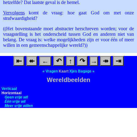
hetzelfde? Dat laatste geval is de hemel.
Vervolgens
komt de vraag: hoe gaat God om met onze
strafwaardigheid?
((Het bovenstaande moet abstracter herschreven worden; voor de
vraagstelling is het onderscheid tussen God en anderen niet van
belang. De vraag is: welke mogelijkheden zijn er voor één of meer
willen in een gemeenschappelijke wereld?))
⇤
↞
←
↶
↑
↷
→
↠
⇥
«
Vragen
Kaart
Xjes
Bagage
»
Wereldbeelden
Verticaal
Horizontaal
Geen vrije wil
Één vrije wil
Meer vrije willen