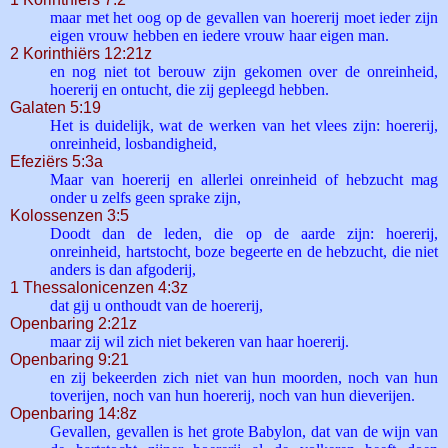
maar met het oog op de gevallen van hoererij moet ieder zijn
eigen vrouw hebben en iedere vrouw haar eigen man.
2 Korinthiërs 12:21z
en nog niet tot berouw zijn gekomen over de onreinheid,
hoererij en ontucht, die zij gepleegd hebben.
Galaten 5:19
Het is duidelijk, wat de werken van het vlees zijn: hoererij,
onreinheid, losbandigheid,
Efeziërs 5:3a
Maar van hoererij en allerlei onreinheid of hebzucht mag
onder u zelfs geen sprake zijn,
Kolossenzen 3:5
Doodt dan de leden, die op de aarde zijn: hoererij,
onreinheid, hartstocht, boze begeerte en de hebzucht, die niet
anders is dan afgoderij,
1 Thessalonicenzen 4:3z
dat gij u onthoudt van de hoererij,
Openbaring 2:21z
maar zij wil zich niet bekeren van haar hoererij.
Openbaring 9:21
en zij bekeerden zich niet van hun moorden, noch van hun
toverijen, noch van hun hoererij, noch van hun dieverijen.
Openbaring 14:8z
Gevallen, gevallen is het grote Babylon, dat van de wijn van