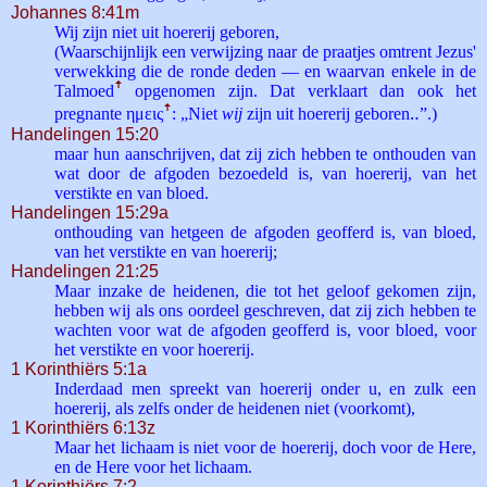
Johannes 8:41m
Wij zijn niet uit hoererij geboren,
(Waarschijnlijk een verwijzing naar de praatjes omtrent Jezus'
verwekking die de ronde deden — en waarvan enkele in de
Talmoed
ꜛ
opgenomen zijn. Dat verklaart dan ook het
pregnante ημεις
ꜛ
: „Niet
wij
zijn uit hoererij geboren‥”.)
Handelingen 15:20
maar hun aanschrijven, dat zij zich hebben te onthouden van
wat door de afgoden bezoedeld is, van hoererij, van het
verstikte en van bloed.
Handelingen 15:29a
onthouding van hetgeen de afgoden geofferd is, van bloed,
van het verstikte en van hoererij;
Handelingen 21:25
Maar inzake de heidenen, die tot het geloof gekomen zijn,
hebben wij als ons oordeel geschreven, dat zij zich hebben te
wachten voor wat de afgoden geofferd is, voor bloed, voor
het verstikte en voor hoererij.
1 Korinthiërs 5:1a
Inderdaad men spreekt van hoererij onder u, en zulk een
hoererij, als zelfs onder de heidenen niet (voorkomt),
1 Korinthiërs 6:13z
Maar het lichaam is niet voor de hoererij, doch voor de Here,
en de Here voor het lichaam.
1 Korinthiërs 7:2