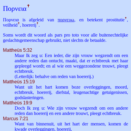
Πορνεια
ꜛ
Πορνεια is afgeleid van
πορνευω
, en betekent prostitutie
ꜛ
,
veilheid
ꜛ
, hoererij
ꜛ
.
Soms wordt dit woord als pars pro toto voor alle buitenechtelijke
geslachtsgemeenschap gebruikt, niet slechts de betaalde.
Mattheüs 5:32
Maar Ik zeg u: Een ieder, die zijn vrouw wegzendt om een
andere reden dan ontucht, maakt, dat er echtbreuk met haar
gepleegd wordt; en al wie een weggezondene trouwt, pleegt
echtbreuk.
(Letterlijk: behalve om reden van hoererij.)
Mattheüs 15:19
Want uit het hart komen boze overleggingen, moord,
echtbreuk, hoererij, diefstal, leugenachtige getuigenissen,
godslasteringen.
Mattheüs 19:9
Doch Ik zeg u: Wie zijn vrouw wegzendt om een andere
reden dan hoererij en een andere trouwt, pleegt echtbreuk.
Marcus 7:21
Want van binnenuit, uit het hart der mensen, komen de
kwade overleggingen, hoererij,