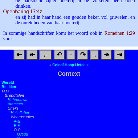
de hartstocht zijner hoererij al de volkeren heeft doen
drinken.
Openbaring 17:4z
en zij had in haar hand een gouden beker, vol gruwelen, en
de onreinheden van haar hoererij.
In sommige handschriften komt het woord ook in
Romeinen 1:29
voor.
⇤
↞
←
↶
↑
↷
→
↠
⇥
«
Geloof
Hoop
Liefde
»
Context
Wereld
Beelden
Taal
Grondtalen
Hebreeuws
Aramees
Grieks
Het alfabet
Woordstudies
Α-Δ
Ε-Ξ
Ο-Ω
Ονομα