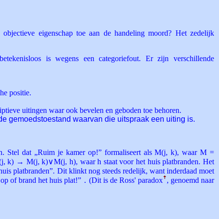
n objectieve eigenschap toe aan de handeling moord? Het zedelijk
etekenisloos is wegens een categoriefout. Er zijn verschillende
he positie.
criptieve uitingen waar ook bevelen en geboden toe behoren.
 de gemoedstoestand waarvan die uitspraak een uiting is.
n. Stel dat „Ruim je kamer op!” formaliseert als M(j, k), waar M =
k) → M(j, k)∨M(j, h), waar h staat voor het huis platbranden. Het
 huis platbranden”. Dit klinkt nog steeds redelijk, want inderdaad moet
op of brand het huis plat!”．(Dit is de Ross' paradox
ꜛ
, genoemd naar