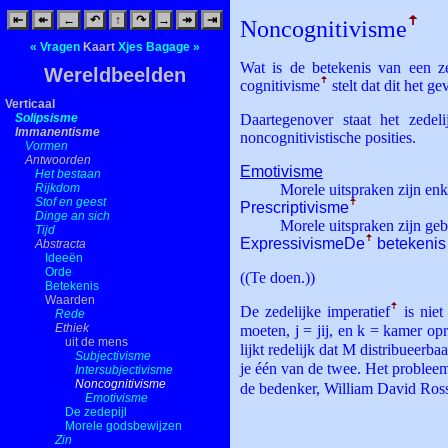
⇤
↞
←
↶
↑
↷
→
↠
⇥
Noncognitivisme
ꜛ
«
Vragen
Kaart
Xjes
Bagage
»
Wat is de betekenis van een ze
Wereldbeelden
cognitivisme
ꜛ
stelt dat dit het g
Verticaal
Solipsisme
Daartegenover staat het zedeli
Immanentisme
noncognitivistische posities.
Vormen
Antwoorden
Emotivisme
Het bestaan
Rijkdom
Morele uitspraken zijn enke
Stof en geest
Prescriptivisme
ꜛ
Dinge an sich
Morele uitspraken zijn geb
Tijd
ExpressivismeDe
ꜛ
betekenis 
Abstracta
Ideeën
Orde
((Te doen.))
Betekenis
Waarden
De zedelijke imperatief
ꜛ
is niet
Rede
Ethiek
moeten, j = jij, en k = kamer o
uit de mens
lijkt redelijk dat M distribueerb
Subjectivisme
je één van de twee. Het probleem
Intersubjectivisme
Noncognitivisme
de bedenker, William David Ros
Emotivisme
De zedepijl
Morele godsbewijzen
Zin