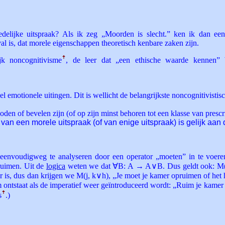
delijke uitspraak? Als ik zeg „Moorden is slecht.” ken ik dan ee
eval is, dat morele eigenschappen theoretisch kenbare zaken zijn.
jk noncognitivisme
ꜛ
, de leer dat „een ethische waarde kennen” b
l emotionele uitingen. Dit is wellicht de belangrijkste noncognitivistisc
oden of bevelen zijn (of op zijn minst behoren tot een klasse van pres
van een morele uitspraak (of van enige uitspraak) is gelijk aan
 eenvoudigweg te analyseren door een operator „moeten” in te voere
pruimen. Uit de
logica
weten we dat ∀B: A → A∨B. Dus geldt ook: M(j, 
aar is, dus dan krijgen we M(j, k∨h), „Je moet je kamer opruimen of het
 ontstaat als de imperatief weer geïntroduceerd wordt: „Ruim je kamer 
s
ꜛ
.)