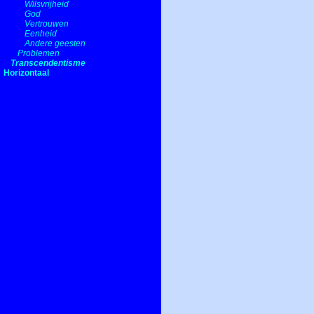
Wilsvrijheid
God
Vertrouwen
Eenheid
Andere geesten
Problemen
Transcendentisme
Horizontaal