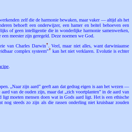
nwerkenden zelf die de harmonie bewaken, maar vaker — altijd als het
kinderen behoeft een onderwijzer, een hamer en beitel behoeven een
jks of geen intelligentie die in wonderlijke harmonie samenwerken,
oor een meester zijn geregeld. Deze noemen we God.
eorie van Charles Darwin
ꜛ
. Veel, maar niet alles, want darwiniaanse
eidbaar complex systeem”
ꜛ
kan het niet verklaren. Evolutie is echter
ncipe
.
ippen. „Naar zijn aard” geeft aan dat gedrag eigen is aan het wezen —
e aard van de ouden zijn, maar dat „zich voortplanten” in de aard van
d ligt moeten mensen doen wat in Gods aard ligt. Het is een ethische
 nog steeds zo zijn als die rassen onderling niet kruisbaar zouden