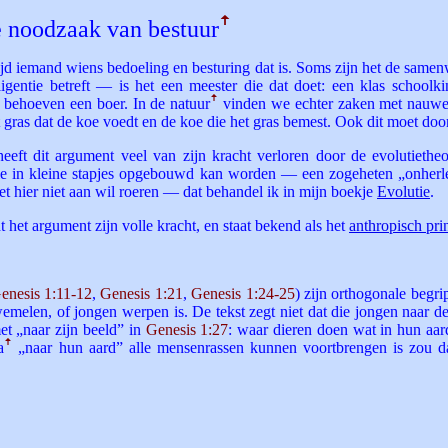
de noodzaak van bestuur
ꜛ
ijd iemand wiens bedoeling en besturing dat is. Soms zijn het de same
ligentie betreft — is het een meester die dat doet: een klas school
 behoeven een boer. In de natuur
ꜛ
vinden we echter zaken met nauweli
t gras dat de koe voedt en de koe die het gras bemest. Ook dit moet d
eeft dit argument veel van zijn kracht verloren door de evolutieth
die in kleine stapjes opgebouwd kan worden — een zogeheten „onherl
t hier niet aan wil roeren — dat behandel ik in mijn boekje
Evolutie
.
 het argument zijn volle kracht, en staat bekend als het
anthropisch pri
enesis 1:11-12
,
Genesis 1:21
,
Genesis 1:24-25
) zijn orthogonale begr
emelen, of jongen werpen is. De tekst zegt niet dat die jongen naar d
met „naar zijn beeld” in
Genesis 1:27
: waar dieren doen wat in hun aar
a
ꜛ
„naar hun aard” alle mensenrassen kunnen voortbrengen is zou dat