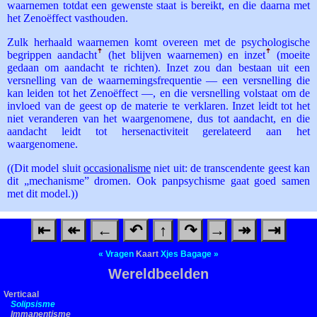
waarnemen totdat een gewenste staat is bereikt, en die daarna met
het Zenoëffect vasthouden.
Zulk herhaald waarnemen komt overeen met de psychologische
begrippen aandacht
ꜛ
(het blijven waarnemen) en inzet
ꜛ
(moeite
gedaan om aandacht te richten). Inzet zou dan bestaan uit een
versnelling van de waarnemingsfrequentie — een versnelling die
kan leiden tot het Zenoëffect —, en die versnelling volstaat om de
invloed van de geest op de materie te verklaren. Inzet leidt tot het
niet veranderen van het waargenomene, dus tot aandacht, en die
aandacht leidt tot hersenactiviteit gerelateerd aan het
waargenomene.
((Dit model sluit
occasionalisme
niet uit: de transcendente geest kan
dit „mechanisme” dromen. Ook panpsychisme gaat goed samen
met dit model.))
⇤
↞
←
↶
↑
↷
→
↠
⇥
«
Vragen
Kaart
Xjes
Bagage
»
Wereldbeelden
Verticaal
Solipsisme
Immanentisme