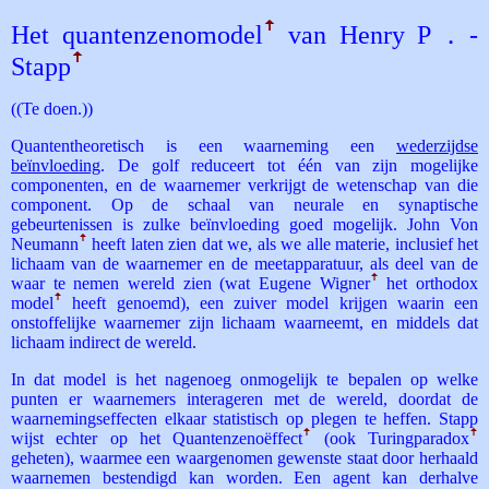
Het quantenzeno­model
ꜛ
van Henry P．­
Stapp
ꜛ
((Te doen.))
Quantentheoretisch is een waarneming een
wederzijdse
beïnvloeding
. De golf reduceert tot één van zijn mogelijke
componenten, en de waarnemer verkrijgt de wetenschap van die
component. Op de schaal van neurale en synaptische
gebeurtenissen is zulke beïnvloeding goed mogelijk. John Von
Neumann
ꜛ
heeft laten zien dat we, als we alle materie, inclusief het
lichaam van de waarnemer en de meetapparatuur, als deel van de
waar te nemen wereld zien (wat Eugene Wigner
ꜛ
het orthodox
model
ꜛ
heeft genoemd), een zuiver model krijgen waarin een
onstoffelijke waarnemer zijn lichaam waarneemt, en middels dat
lichaam indirect de wereld.
In dat model is het nagenoeg onmogelijk te bepalen op welke
punten er waarnemers interageren met de wereld, doordat de
waarnemingseffecten elkaar statistisch op plegen te heffen. Stapp
wijst echter op het Quanten­zenoëffect
ꜛ
(ook Turing­paradox
ꜛ
geheten), waarmee een waargenomen gewenste staat door herhaald
waarnemen bestendigd kan worden. Een agent kan derhalve