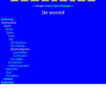
«
Vragen
Kaart
Xjes
Bagage
»
De wereld
Beleving
Voorkennis
Vorm
Rede
Zaken
Orde
Tijd
Het bestaan
De richting
Bestendigheid
Causaliteit
Correlatie?
De opties
De wereld
Andere geesten
Waarden
God
De opties
Inhoud
Nakennis