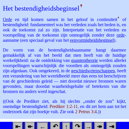
Het bestendigheids­beginsel
ꜛ
Orde
en tijd komen samen in het geloof in continuïteit
ꜛ
of
bestendigheid: fundamenteel was het verleden zoals het heden is, en
ook de toekomst zal zo zijn. Interpretatie van het verleden en
voorspelling van de toekomst zijn onmogelijk zonder deze
orde
-
aanname (een speciaal geval van het
eenvormigheidsbeginsel
).
De vorm van de bestendigheidsaanname hangt daarmee
gemakkelijk af van het beeld dat men heeft van de huidige
werkelijkheid: na de ontdekking van
quantentheorie
werden allerlei
voorspellingen waarschijnlijk die voordien als onmogelijk zouden
zijn afgedaan. Ook omgekeerd, in de
geschiedwetenschappen
, heeft
een verandering van het wereldbeeld meer dan eens tot herschrijven
van de geschiedenis geleid — niet doordat nieuwe bronnen waren
gevonden, maar doordat waarheidsgehalte of betekenis van die
bronnen nu anders werd ingeschat.
((Ook de Prediker ziet, als hij slechts „onder de zon” kijkt,
oneindige bestendigheid:
Prediker 1:2-11
, en dit zet hem aan tot het
onderzoek dat zijn boekje vult. Zie ook
2 Petrus 3:4
.))
⇤
↞
←
↶
↑
↷
→
↠
⇥