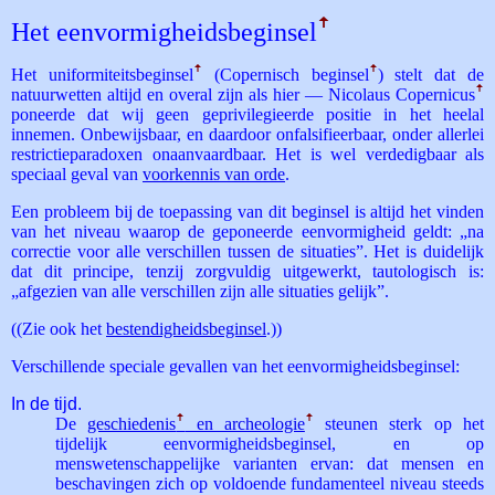
Het eenvormigheids­beginsel
ꜛ
Het uniformiteits­beginsel
ꜛ
(Copernisch beginsel
ꜛ
) stelt dat de
natuurwetten altijd en overal zijn als hier — Nicolaus Copernicus
ꜛ
poneerde dat wij geen geprivilegieerde positie in het heelal
innemen. Onbewijsbaar, en daardoor onfalsifieerbaar, onder allerlei
restrictieparadoxen onaanvaardbaar. Het is wel verdedigbaar als
speciaal geval van
voorkennis van orde
.
Een probleem bij de toepassing van dit beginsel is altijd het vinden
van het niveau waarop de geponeerde eenvormigheid geldt: „na
correctie voor alle verschillen tussen de situaties”. Het is duidelijk
dat dit principe, tenzij zorgvuldig uitgewerkt, tautologisch is:
„afgezien van alle verschillen zijn alle situaties gelijk”.
((Zie ook het
bestendigheidsbeginsel
.))
Verschillende speciale gevallen van het eenvormigheidsbeginsel:
In de tijd.
De
geschiedenis
ꜛ
en archeologie
ꜛ
steunen sterk op het
tijdelijk eenvormigheidsbeginsel, en op
menswetenschappelijke varianten ervan: dat mensen en
beschavingen zich op voldoende fundamenteel niveau steeds