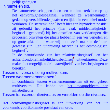
gelijk gedragen.
In ruimte en tijd.
De natuurwetenschappen doen een continu sterk beroep op
het eenvormigheidsbeginsel, wanneer ze waarnemingen
gedaan op verschillende plaatsen en tijden in een enkel model
verklaren. De sterrenkunde
ꜛ
heeft hier een bijzondere positie:
zij gebruikt het principe (hier vaak middelmatigheids­
beginsel
ꜛ
genoemd) bij het opstellen van verklaringen die
processen omvatten die plaats hebben in een ver verleden en
op grote afstand — waar wij nooit zelfs maar in de buurt
geweest zijn. Een uitbreiding hiervan is het cosmologisch
beginsel
ꜛ
.
In de natuurkunde zijn het relativiteits­beginsel
ꜛ
en het
achtergrondonafhankelijkheids­beginsel
ꜛ
uitwerkingen. Deze
maken het mogelijk coördinaat­vrijheid
ꜛ
van beschrijvingen te
bereiken.
Tussen universa uit enig multiversum.
Tussen waarnemer­momenten
ꜛ
In combinatie: tussen waarnemermomenten uit een geheel
multiversum. Dit leidde tot
het maatprobleem der
inflatietheorie
.
Tussen transcendentieniveaus en werelden op die niveaus.
Het eenvormigheidsbeginsel is een uitwerking van het uit
voorkennis voortkomende postulaat van
orde
.