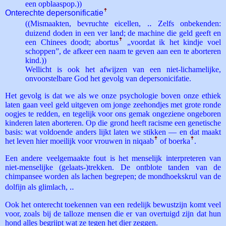
een opblaaspop.))
Onterechte depersonificatie
ꜛ
((Mismaakten, bevruchte eicellen, ‥ Zelfs onbekenden:
duizend doden in een ver land; de machine die geld geeft en
een Chinees doodt; abortus
ꜛ
„voordat ik het kindje voel
schoppen”, de afkeer een naam te geven aan een te aborteren
kind.))
Wellicht is ook het afwijzen van een niet-lichamelijke,
onvoorstelbare God het gevolg van depersonicifatie.
Het gevolg is dat we als we onze psychologie boven onze ethiek
laten gaan veel geld uitgeven om jonge zeehondjes met grote ronde
oogjes te redden, en tegelijk voor ons gemak ongeziene ongeboren
kinderen laten aborteren. Op die grond heeft racisme een genetische
basis: wat voldoende anders lijkt laten we stikken — en dat maakt
het leven hier moeilijk voor vrouwen in niqaab
ꜛ
of boerka
ꜛ
.
Een andere veelgemaakte fout is het menselijk interpreteren van
niet-menselijke (gelaats-)trekken. De ontblote tanden van de
chimpansee worden als lachen begrepen; de mondhoekskrul van de
dolfijn als glimlach, ‥
Ook het onterecht toekennen van een redelijk bewustzijn komt veel
voor, zoals bij de talloze mensen die er van overtuigd zijn dat hun
hond alles begrijpt wat ze tegen het dier zeggen.