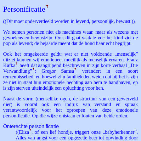
Personificatie
ꜛ
((Dit moet onderverdeeld worden in levend, persoonlijk, bewust.))
We nemen personen niet als machines waar, maar als wezens met
gevoelens en bewustzijn. Ook dit gaat vaak te ver: het kind ziet de
pop als levend; de bejaarde meent dat de hond haar echt begrijpt.
Ook het omgekeerde geldt: wat er niet voldoende „menselijk”
uitziet kunnen wij emotioneel moeilijk als menselijk ervaren. Franz
Kafka
ꜛ
heeft dat aangrijpend beschreven in zijn korte verhaal „Die
Verwandlung”
ꜛ
: Gregor Samsa
ꜛ
verandert in een soort
reuzenpissebed, en hoewel zijn familieleden weten dat hij het is zijn
ze niet in staat hun emotionele hechting aan hem te handhaven, en
is zijn sterven uiteindelijk een opluchting voor hen.
Naast de vorm (menselijke ogen, de structuur van een gewerveld
dier) is vooral ook een indruk van verstand en spraak
verantwoordelijk voor het oproepen van deze emotionele
personificatie. Op die wijze ontstaan er fouten van beide orden.
Onterechte personificatie
((Eliza
ꜛ
, of een lief hondje, triggert onze „babyherkenner”.
Alles van angst voor een opgezette beer tot opwinding door