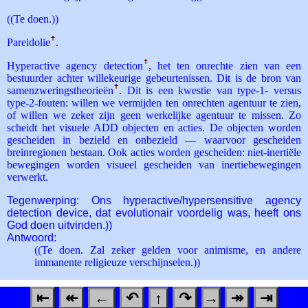
((Te doen.))
Pareidolie
ꜛ
.
Hyperactive agency detection
ꜛ
, het ten onrechte zien van een
bestuurder achter willekeurige gebeurtenissen. Dit is de bron van
samenzweringstheorieën
ꜛ
. Dit is een kwestie van type-1- versus
type-2-fouten: willen we vermijden ten onrechten agentuur te zien,
of willen we zeker zijn geen werkelijke agentuur te missen. Zo
scheidt het visuele ADD objecten en acties. De objecten worden
gescheiden in bezield en onbezield — waarvoor gescheiden
breinregionen bestaan. Ook acties worden gescheiden: niet-inertiële
bewegingen worden visueel gescheiden van inertiebewegingen
verwerkt.
Tegenwerping: Ons hyperactive/hypersensitive agency
detection device, dat evolutionair voordelig was, heeft ons
God doen uitvinden.))
Antwoord:
((Te doen. Zal zeker gelden voor animisme, en andere
immanente religieuze verschijnselen.))
⇤
↞
←
↶
↑
↷
→
↠
⇥