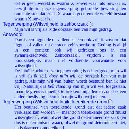
dat er geen wereld is waarin X zowel waar als onwaar is,
terwijl de in deze tegenwerping gebruikte bewering ten
onrechte stelt dat er als X waar is geen enkele wereld bestaat
waarin X onwaar is.
Tegenwerping (Wilsvrijheid is zelfoorzaak
ꜛ
):
Mijn wil is vrij als
ik
de oorzaak ben van mijn gedrag.
Antwoord:
Dan is een liggende of vallende steen ook vrij, in zoverre dat
liggen of vallen uit de steen zelf voortkomt. Gedrag is altijd
in een context; ook wij gedragen ons in een
zwaartekrachtveld. Zelf­oorzaak
ꜛ
, vrijdom
ꜛ
, is een
noodzakelijke, maar niet voldoende voorwaarde voor
wilsvrijheid.
De intuïtie achter deze tegenwerping is echter goed: mijn wil
is vrij als ik zelf,
door mijn wil
, de oorzaak ben van mijn
gedrag. Als mijn wil van buiten wordt bestuurd ben ik niet
vrij. Natuurlijk is
beïnvloeding
van mijn wil wel toegestaan,
maar de grens is moeilijk te trekken: mij afleiden zodat ik een
andere beslissing neem kan mijn wil onvrij maken.
Tegenwerping (Wilsvrijheid fnuikt toereikende grond
ꜛ
):
Het
beginsel van toereikende grond
eist dat iedere zaak
verklaard kan worden — maar zo'n toereikende grond fnuikt
wilsvrijheid
ꜛ
, want ofwel die grond determineert de zaak (en
dus is determinisme waar), ofwel die grond determineert niet,
en is daarmee ontoereikend.