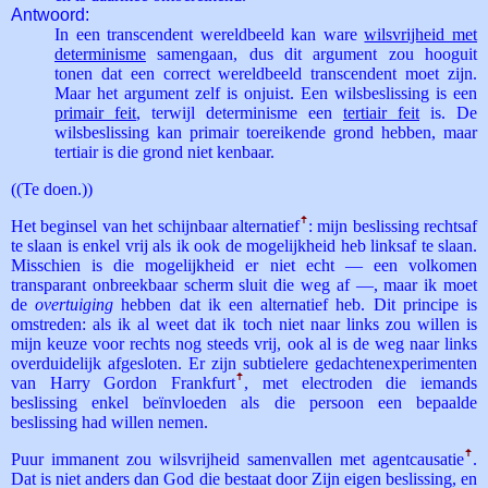
Antwoord:
In een transcendent wereldbeeld kan ware
wilsvrijheid met
determinisme
samengaan, dus dit argument zou hooguit
tonen dat een correct wereldbeeld transcendent moet zijn.
Maar het argument zelf is onjuist. Een wilsbeslissing is een
primair feit
, terwijl determinisme een
tertiair feit
is. De
wilsbeslissing kan primair toereikende grond hebben, maar
tertiair is die grond niet kenbaar.
((Te doen.))
Het beginsel van het schijnbaar alternatief
ꜛ
: mijn beslissing rechtsaf
te slaan is enkel vrij als ik ook de mogelijkheid heb linksaf te slaan.
Misschien is die mogelijkheid er niet echt — een volkomen
transparant onbreekbaar scherm sluit die weg af —, maar ik moet
de
overtuiging
hebben dat ik een alternatief heb. Dit principe is
omstreden: als ik al weet dat ik toch niet naar links zou willen is
mijn keuze voor rechts nog steeds vrij, ook al is de weg naar links
overduidelijk afgesloten. Er zijn subtielere gedachtenexperimenten
van Harry Gordon Frankfurt
ꜛ
, met electroden die iemands
beslissing enkel beïnvloeden als die persoon een bepaalde
beslissing had willen nemen.
Puur immanent zou wilsvrijheid samenvallen met agent­causatie
ꜛ
.
Dat is niet anders dan God die bestaat door Zijn eigen beslissing, en