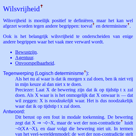
Wils­vrijheid
ꜛ
Wilsvrijheid is moeilijk positief te definiëren, maar het kan wel
afgezet worden tegen andere begrippen: toeval
ꜛ
en determinisme
ꜛ
.
Ook is het belangrijk wilsvrijheid te onderscheiden van enige
andere begrippen waar het vaak mee verward wordt.
Bewustzijn
.
Agentuur
.
Onvoorspelbaarheid
.
Tegenwerping (Logisch determinisme
ꜛ
):
Als het nu al waar is dat ik morgen x zal doen, ben ik niet vrij
in mijn keuze al dan niet x te doen.
Preciezer: Laat X de bewering zijn dat ik op tijdstip t x zal
doen. Als X waar is is het onmogelijk dat X onwaar is — dat
wil zeggen: X is
noodzakelijk
waar. Het is dus noodzakelijk
waar dat ik op tijdstip t x zal doen.
Antwoord:
Dit berust op een fout in modale toekenning. De bewering
zegt dat X ⇒ ¬◊¬X, maar de wet der non-contradictie
ꜛ
luidt
¬◊(X∧¬X), en daar volgt die bewering niet uit. In termen
van het
veel-wereldenmodel
: de wet der non-contradictie stelt