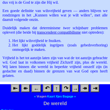
dus vrij is de God te zijn die Hij wil.
Een goede definitie van wilsvrijheid geven — anders blijven we
rondzingen in het „Kunnen willen wat je wilt willen”, met alle
daaruit volgende onzin.
Duidelijk maken dat determinisme
twee
schijnbare problemen
oplevert (die beide bij
transcendent compatibilisme
niet optreden):
Het lijkt wilsvrijheid te fnuiken.
Het lijkt goddelijk ingrijpen (zoals gebedsverhoring)
onmogelijk te maken.
Vrijheid is het tot aanzijn laten zijn van wat de tot aanzijn gebrachte
wil. God laat in volkomen vrijheid Zichzelf zijn, plus de wereld.
Wij laten binnen die wereld in beperkte vrijheid onszelf zijn (in
gedachte en daad) binnen de grenzen van wat God open heeft
gelaten.
⇤
↞
←
↶
↑
↷
→
↠
⇥
«
Vragen
Kaart
Xjes
Bagage
»
De wereld