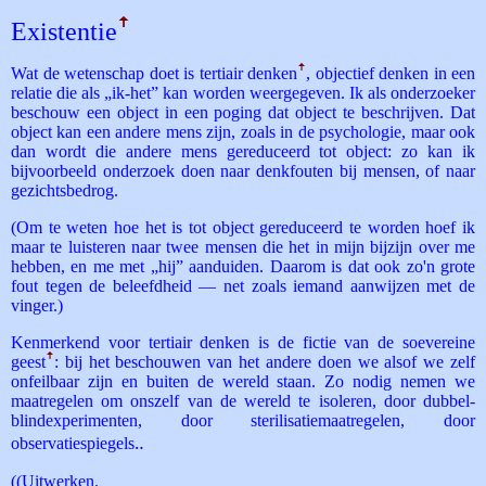
Existentie
ꜛ
Wat de wetenschap doet is tertiair denken
ꜛ
, objectief denken in een
relatie die als „ik-het” kan worden weergegeven. Ik als onderzoeker
beschouw een object in een poging dat object te beschrijven. Dat
object kan een andere mens zijn, zoals in de psychologie, maar ook
dan wordt die andere mens gereduceerd tot object: zo kan ik
bijvoorbeeld onderzoek doen naar denkfouten bij mensen, of naar
gezichtsbedrog.
(Om te weten hoe het is tot object gereduceerd te worden hoef ik
maar te luisteren naar twee mensen die het in mijn bijzijn over me
hebben, en me met „hij” aanduiden. Daarom is dat ook zo'n grote
fout tegen de beleefdheid — net zoals iemand aanwijzen met de
vinger.)
Kenmerkend voor tertiair denken is de fictie van de soevereine
geest
ꜛ
: bij het beschouwen van het andere doen we alsof we zelf
onfeilbaar zijn en buiten de wereld staan. Zo nodig nemen we
maatregelen om onszelf van de wereld te isoleren, door dubbel-
blindexperimenten, door sterilisatiemaatregelen, door
observatiespiegels‥
((Uitwerken.