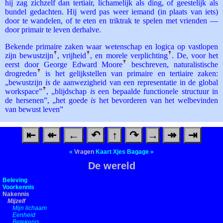
hij zag zichzelf dan tertiair, lichamelijk als ding, of geestelijk als
bundel gedachten. Hij werd pas weer iemand (in plaats van iets)
door te wandelen, of te eten en triktrak te spelen met vrienden —
door primair te leven derhalve.
Bekende primaire zaken waar wetenschap en logica op vastlopen
zijn bewustzijn
ꜛ
, vrijheid
ꜛ
, en morele verplichting
ꜛ
. De, voor het
eerst door George Edward Moore
ꜛ
beschreven, naturalistische
drogreden
ꜛ
is het gelijkstellen van primaire en tertiaire zaken:
„bewustzijn
is
de aanwezigheid van een representatie in de global
workspace”
ꜛ
, „blijdschap
is
een bepaalde functionele structuur in
de hersenen”, „het goede
is
het bevorderen van het welbevinden
van bewust leven”
⇤
↞
←
↶
↑
↷
→
↠
⇥
«
Vragen
Kaart
Xjes
Bagage
»
De wereld
Beleving
Voorkennis
Nakennis
Mijzelf
Mijn lichaam
Eenheid
Betekenis