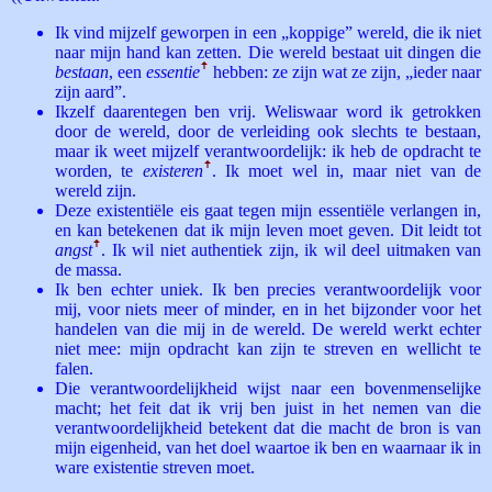
Ik vind mijzelf geworpen in een „koppige” wereld, die ik niet
naar mijn hand kan zetten. Die wereld bestaat uit dingen die
bestaan
, een
essentie
ꜛ
hebben: ze zijn wat ze zijn, „ieder naar
zijn aard”.
Ikzelf daarentegen ben vrij. Weliswaar word ik getrokken
door de wereld, door de verleiding ook slechts te bestaan,
maar ik weet mijzelf verantwoordelijk: ik heb de opdracht te
worden, te
existeren
ꜛ
. Ik moet wel in, maar niet van de
wereld zijn.
Deze existentiële eis gaat tegen mijn essentiële verlangen in,
en kan betekenen dat ik mijn leven moet geven. Dit leidt tot
angst
ꜛ
. Ik wil niet authentiek zijn, ik wil deel uitmaken van
de massa.
Ik ben echter uniek. Ik ben precies verantwoordelijk voor
mij, voor niets meer of minder, en in het bijzonder voor het
handelen van die mij in de wereld. De wereld werkt echter
niet mee: mijn opdracht kan zijn te streven en wellicht te
falen.
Die verantwoordelijkheid wijst naar een bovenmenselijke
macht; het feit dat ik vrij ben juist in het nemen van die
verantwoordelijkheid betekent dat die macht de bron is van
mijn eigenheid, van het doel waartoe ik ben en waarnaar ik in
ware existentie streven moet.