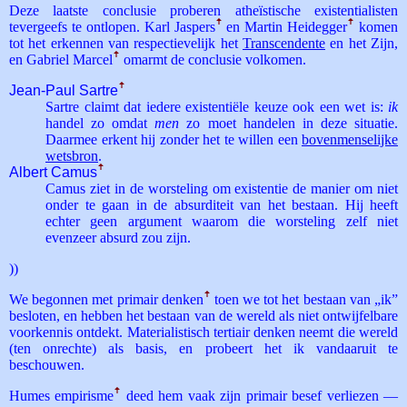
Deze laatste conclusie proberen atheïstische existentialisten
tevergeefs te ontlopen. Karl Jaspers
ꜛ
en Martin Heidegger
ꜛ
komen
tot het erkennen van respectievelijk het
Transcendente
en het Zijn,
en Gabriel Marcel
ꜛ
omarmt de conclusie volkomen.
Jean-Paul Sartre
ꜛ
Sartre claimt dat iedere existentiële keuze ook een wet is:
ik
handel zo omdat
men
zo moet handelen in deze situatie.
Daarmee erkent hij zonder het te willen een
bovenmenselijke
wetsbron
.
Albert Camus
ꜛ
Camus ziet in de worsteling om existentie de manier om niet
onder te gaan in de absurditeit van het bestaan. Hij heeft
echter geen argument waarom die worsteling zelf niet
evenzeer absurd zou zijn.
))
We begonnen met primair denken
ꜛ
toen we tot het bestaan van „ik”
besloten, en hebben het bestaan van de wereld als niet ontwijfelbare
voorkennis ontdekt. Materialistisch tertiair denken neemt die wereld
(ten onrechte) als basis, en probeert het ik vandaaruit te
beschouwen.
Humes empirisme
ꜛ
deed hem vaak zijn primair besef verliezen —