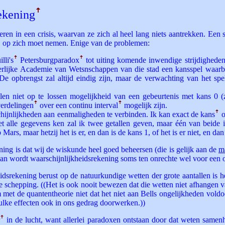
rekening
ꜛ
ren in een crisis, waarvan ze zich al heel lang niets aantrekken. Een 
 zij op zich moet nemen. Enige van de problemen:
lli's
ꜛ
Petersburg­paradox
ꜛ
tot uiting komende inwendige strijdigheden
lijke Academie van Wetsnschappen van die stad een kansspel waarbij 
De opbrengst zal altijd eindig zijn, maar de verwachting van het sp
alen niet op te lossen mogelijkheid van een gebeurtenis met kans 0 
verdelingen
ꜛ
over een continu interval
ꜛ
mogelijk zijn.
ijnlijkheden aan eenmaligheden te verbinden. Ik kan exact de kans
ꜛ
o
t alle gegevens ken zal ik twee getallen geven, maar één van beide i
 Mars, maar hetzij het is er, en dan is de kans 1, of het is er niet, en dan
ning is dat wij de wiskunde heel goed beheersen (die is gelijk aan de
m
rvan wordt waarschijnlijkheidsrekening soms ten onrechte wel voor ee
idsrekening berust op de natuurkundige wetten der grote aantallen is 
e schepping. ((Het is ook nooit bewezen dat die wetten niet afhangen v
 met de quantentheorie niet dat het niet aan Bells ongelijkheden voldo
lke effecten ook in ons gedrag doorwerken.))
ꜛ
in de lucht, want allerlei paradoxen ontstaan door dat weten samen