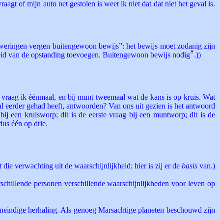
aagt of mijn auto net gestolen is weet ik niet dat dat niet het geval is.
ringen vergen buitengewoon bewijs”: het bewijs moet zodanig zijn
jkheid van de opstanding toevoegen. Buitengewoon bewijs nodig
ꜛ
.))
 vraag ik éénmaal, en bij munt tweemaal wat de kans is op kruis. Wat
 al eerder gehad heeft, antwoorden? Van ons uit gezien is het antwoord
 bij een kruisworp; dit is de eerste vraag bij een muntworp; dit is de
dus één op drie.
t
die verwachting uit de waarschijnlijkheid; hier is zij er de
basis
van.)
rschillende personen verschillende waarschijnlijkheden voor leven op
r oneindige herhaling. Als genoeg Marsachtige planeten beschouwd zijn