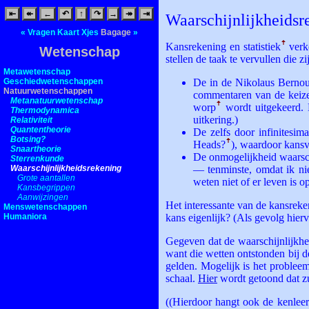
⇤
↞
←
↶
↑
↷
→
↠
⇥
Waarschijnlijkheids
«
Vragen
Kaart
Xjes
Bagage
»
Kansrekening en statistiek
ꜛ
verke
Wetenschap
stellen de taak te vervullen die
Metawetenschap
Geschiedwetenschappen
De in de Nikolaus Bernoui
Natuurwetenschappen
commentaren van de keizer
Metanatuurwetenschap
worp
ꜛ
wordt uitgekeerd. 
Thermodynamica
uitkering.)
Relativiteit
Quantentheorie
De zelfs door infinitesim
Botsing?
Heads?
ꜛ
), waardoor kans
Snaartheorie
De onmogelijkheid waarsch
Sterrenkunde
Waarschijnlijkheidsrekening
— tenminste, omdat ik nie
Grote aantallen
weten niet of er leven is op
Kansbegrippen
Aanwijzingen
Het interessante van de kansreke
Menswetenschappen
Humaniora
kans eigenlijk? (Als gevolg hie
Gegeven dat de waarschijnlijkhe
want die wetten ontstonden bij d
gelden. Mogelijk is het probleem
schaal.
Hier
wordt getoond dat zu
((Hierdoor hangt ook de kenleer