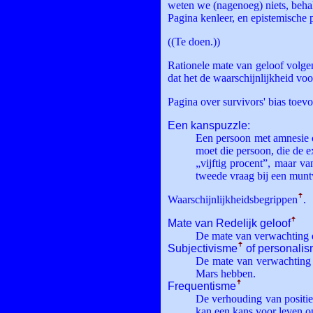
weten we (nagenoeg) niets, beh
Pagina kenleer, en epistemische 
((Te doen.))
Rationele mate van geloof volg
dat het de waarschijnlijkheid vo
Pagina over survivors' bias toevo
Een kanspuzzle:
Een persoon met amnesie o
moet die persoon, die de e
„vijftig procent”, maar va
tweede vraag bij een munt
Waarschijnlijkheids­begrippen
ꜛ
.
Mate van Redelijk geloof
ꜛ
De mate van verwachting di
Subjectivisme
ꜛ
of personali
De mate van verwachting
Mars hebben.
Frequentisme
ꜛ
De verhouding van positiev
kan een kans voor leven o