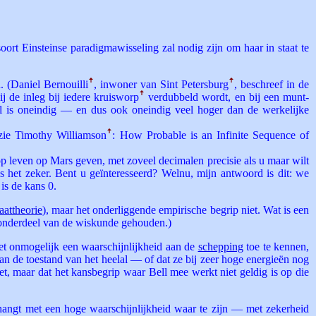
soort Einsteinse paradigmawisseling zal nodig zijn om haar in staat te
. (Daniel Bernouilli
ꜛ
, inwoner van Sint Petersburg
ꜛ
, beschreef in de
de inleg bij iedere kruis­worp
ꜛ
verdubbeld wordt, en bij een munt­
el is oneindig — en dus ook oneindig veel hoger dan de werkelijke
(zie Timothy Williamson
ꜛ
: How Probable is an Infinite Sequence of
p leven op Mars geven, met zoveel decimalen precisie als u maar wilt
s het zeker. Bent u geïnteresseerd? Welnu, mijn antwoord is dit: we
 is de kans 0.
aattheorie
), maar het onderliggende empirische begrip niet. Wat is een
n onderdeel van de wiskunde gehouden.)
het onmogelijk een waarschijnlijkheid aan de
schepping
toe te kennen,
an de toestand van het heelal — of dat ze bij zeer hoge energieën nog
et, maar dat het kansbegrip waar Bell mee werkt niet geldig is op die
hangt met een hoge waarschijnlijkheid waar te zijn — met zekerheid