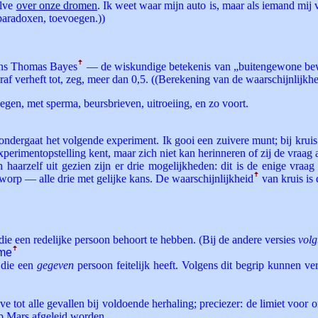
alve
over onze dromen
. Ik weet waar mijn auto is, maar als iemand mij vr
paradoxen, toevoegen.))
ens Thomas Bayes
ꜛ
— de wiskundige betekenis van „buitengewone bewe
oraf verheft tot, zeg, meer dan 0,5. ((Berekening van de waarschijnli
egen, met sperma, beursbrieven, uitroeiing, en zo voort.
ndergaat het volgende experiment. Ik gooi een zuivere munt; bij kruis
xperimentopstelling kent, maar zich niet kan herinneren of zij de vraag
n haarzelf uit gezien zijn er drie mogelijkheden: dit is de enige vraag
worp — alle drie met gelijke kans. De waarschijnlijkheid
ꜛ
van kruis is 
e een redelijke persoon behoort te hebben. (Bij de andere versies
volg
sme
ꜛ
 die een
gegeven
persoon feitelijk heeft. Volgens dit begrip kunnen ve
e tot alle gevallen bij voldoende herhaling; preciezer: de limiet voo
p Mars afgeleid worden.