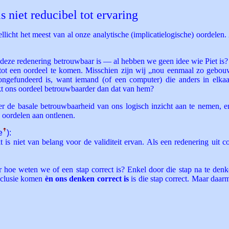
s niet reducibel tot ervaring
licht het meest van al onze analytische (implicatielogische) oordelen. 
 deze redenering betrouwbaar is — al hebben we geen idee wie Piet is? 
ot een oordeel te komen. Misschien zijn wij „nou eenmaal zo gebou
ngefundeerd is, want iemand (of een computer) die anders in elkaar
akt ons oordeel betrouwbaarder dan dat van hem?
r de basale betrouwbaarheid van ons logisch inzicht aan te nemen,
 oordelen aan ontlenen.
e
ꜛ
):
is niet van belang voor de validiteit ervan. Als een redenering uit co
ar hoe weten we of een stap correct is? Enkel door die stap na te den
onclusie komen
èn ons denken correct is
is die stap correct. Maar daa