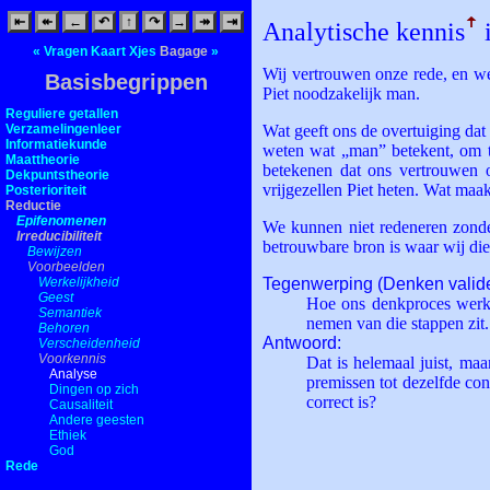
⇤
↞
←
↶
↑
↷
→
↠
⇥
Analytische kennis
ꜛ
i
«
Vragen
Kaart
Xjes
Bagage
»
Wij vertrouwen onze rede, en wel
Basisbegrippen
Piet noodzakelijk man.
Reguliere getallen
Verzamelingenleer
Wat geeft ons de overtuiging dat
Informatiekunde
weten wat „man” betekent, om t
Maattheorie
betekenen dat ons vertrouwen o
Dekpuntstheorie
vrijgezellen Piet heten. Wat ma
Posterioriteit
Reductie
Epifenomenen
We kunnen niet redeneren zonde
Irreducibiliteit
betrouwbare bron is waar wij die
Bewijzen
Voorbeelden
Werkelijkheid
Tegenwerping (Denken valid
Geest
Hoe ons denkproces werkt 
Semantiek
nemen van die stappen zit.
Behoren
Antwoord:
Verscheidenheid
Voorkennis
Dat is helemaal juist, ma
Analyse
premissen tot dezelfde c
Dingen op zich
correct is?
Causaliteit
Andere geesten
Ethiek
God
Rede