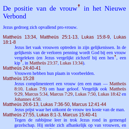
De positie van de vrouw
ꜛ
in het Nieuwe
Verbond
Jezus gedroeg zich opvallend pro-vrouw.
Mattheüs 13:34
,
Mattheüs 25:1-13
,
Lukas 15:8-9
,
Lukas
18:1-8
Jezus liet vaak vrouwen optreden in zijn gelijkenissen. In de
gelijkenis van de verloren penning wordt God bij een vrouw
vergeleken (en Jezus vergelijkt zichzelf bij een hen
ꜛ
, een
kip
ꜛ
, in
Mattheüs 23:37
,
Lukas 13:34
).
Mattheüs 24:40-41
Vrouwen hebben hun plaats in voorbeelden.
Mattheüs 15:28
Jezus complimenteert een vrouw (en een man —
Mattheüs
8:10
,
Lukas 7:9
) om haar geloof. Vergelijk ook
Mattheüs
9:29
,
Marcus 5:34
,
Marcus 7:29
,
Lukas 7:50
,
Lukas 18:42
en
Johannes 4:50
.
Mattheüs 26:6-13
,
Lukas 7:36-50
,
Marcus 12:41-44
Jezus prijst waar het uitkomt de vrouw ten koste van de man.
Mattheüs 27:55
,
Lukas 8:1-3
,
Marcus 15:40-41
Tegen de rabbijnse leer in trok Jezus rond in gemengd
gezelschap. Hij stelde zich afhankelijk op van vrouwen, en