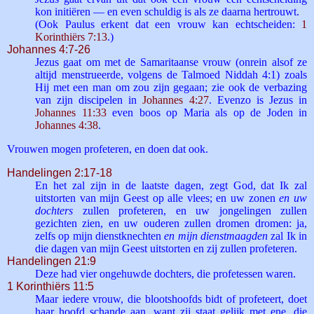
kon initiëren — en even schuldig is als ze daarna hertrouwt.
(Ook Paulus erkent dat een vrouw kan echtscheiden:
1
Korinthiërs 7:13
.)
Johannes 4:7-26
Jezus gaat om met de Samaritaanse vrouw (onrein alsof ze
altijd menstrueerde, volgens de Talmoed Niddah 4:1) zoals
Hij met een man om zou zijn gegaan; zie ook de verbazing
van zijn discipelen in
Johannes 4:27
. Evenzo is Jezus in
Johannes 11:33
even boos op Maria als op de Joden in
Johannes 4:38
.
Vrouwen mogen profeteren, en doen dat ook.
Handelingen 2:17-18
En het zal zijn in de laatste dagen, zegt God, dat Ik zal
uitstorten van mijn Geest op alle vlees; en uw zonen
en uw
dochters
zullen profeteren, en uw jongelingen zullen
gezichten zien, en uw ouderen zullen dromen dromen: ja,
zelfs op mijn dienstknechten
en mijn dienstmaagden
zal Ik in
die dagen van mijn Geest uitstorten en zij zullen profeteren.
Handelingen 21:9
Deze had vier ongehuwde dochters, die profetessen waren.
1 Korinthiërs 11:5
Maar iedere vrouw, die blootshoofds bidt of profeteert, doet
haar hoofd schande aan, want zij staat gelijk met ene, die