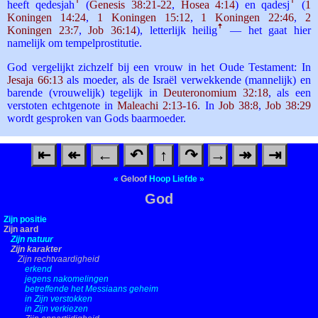
heeft qedesjah
ꜛ
(
Genesis 38:21-22
,
Hosea 4:14
) en qadesj
ꜛ
(
1
Koningen 14:24
,
1 Koningen 15:12
,
1 Koningen 22:46
,
2
Koningen 23:7
,
Job 36:14
), letterlijk heilig
ꜛ
— het gaat hier
namelijk om tempelprostitutie.
God vergelijkt zichzelf bij een vrouw in het Oude Testament: In
Jesaja 66:13
als moeder, als de Israël verwekkende (mannelijk) en
barende (vrouwelijk) tegelijk in
Deuteronomium 32:18
, als een
verstoten echtgenote in
Maleachi 2:13-16
. In
Job 38:8
,
Job 38:29
wordt gesproken van Gods baarmoeder.
⇤
↞
←
↶
↑
↷
→
↠
⇥
«
Geloof
Hoop
Liefde
»
God
Zijn positie
Zijn aard
Zijn natuur
Zijn karakter
Zijn rechtvaardigheid
erkend
jegens nakomelingen
betreffende het Messiaans geheim
in Zijn verstokken
in Zijn verkiezen