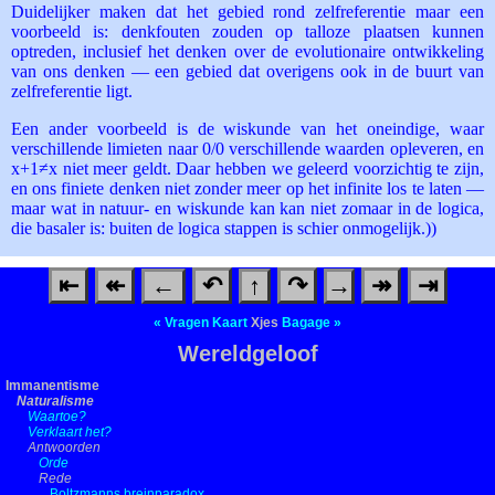
Duidelijker maken dat het gebied rond zelfreferentie maar een
voorbeeld is: denkfouten zouden op talloze plaatsen kunnen
optreden, inclusief het denken over de evolutionaire ontwikkeling
van ons denken — een gebied dat overigens ook in de buurt van
zelfreferentie ligt.
Een ander voorbeeld is de wiskunde van het oneindige, waar
verschillende limieten naar 0/0 verschillende waarden opleveren, en
x+1≠x niet meer geldt. Daar hebben we geleerd voorzichtig te zijn,
en ons finiete denken niet zonder meer op het infinite los te laten —
maar wat in natuur- en wiskunde kan kan niet zomaar in de logica,
die basaler is: buiten de logica stappen is schier onmogelijk.))
⇤
↞
←
↶
↑
↷
→
↠
⇥
«
Vragen
Kaart
Xjes
Bagage
»
Wereldgeloof
Immanentisme
Naturalisme
Waartoe?
Verklaart het?
Antwoorden
Orde
Rede
Boltzmanns breinparadox