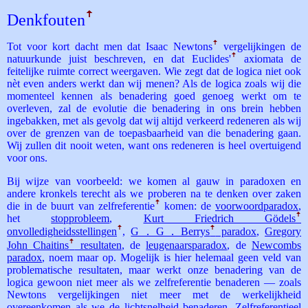
Denkfouten
ꜛ
Tot voor kort dacht men dat Isaac Newtons
ꜛ
vergelijkingen de
natuurkunde juist beschreven, en dat Euclides'
ꜛ
axiomata de
feitelijke ruimte correct weergaven. Wie zegt dat de logica niet ook
nèt even anders werkt dan wij menen? Als de logica zoals wij die
momenteel kennen als benadering goed genoeg werkt om te
overleven, zal de evolutie die benadering in ons brein hebben
ingebakken, met als gevolg dat wij altijd verkeerd redeneren als wij
over de grenzen van de toepasbaarheid van die benadering gaan.
Wij zullen dit nooit weten, want ons redeneren is heel overtuigend
voor ons.
Bij wijze van voorbeeld: we komen al gauw in paradoxen en
andere kronkels terecht als we proberen na te denken over zaken
die in de buurt van zelf­referentie
ꜛ
komen: de
voorwoordparadox
,
het
stopprobleem
,
Kurt Friedrich Gödels
ꜛ
onvolledigheidsstellingen
ꜛ
,
G．G．­Berrys
ꜛ
paradox
,
Gregory
John Chaitins
ꜛ
resultaten
, de
leugenaarsparadox
, de
Newcombs
paradox
, noem maar op. Mogelijk is hier helemaal geen veld van
problematische resultaten, maar werkt onze benadering van de
logica gewoon niet meer als we zelfreferentie benaderen — zoals
Newtons vergelijkingen niet meer met de werkelijkheid
overeenkomen als we de lichtsnelheid benaderen. Zelfreferentieel