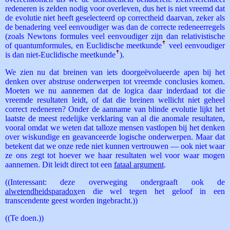
redeneren is zelden nodig voor overleven, dus het is niet vreemd dat
de evolutie niet heeft geselecteerd op correctheid daarvan, zeker als
de benadering veel eenvoudiger was dan de correcte redeneerregels
(zoals Newtons formules veel eenvoudiger zijn dan relativistische
of quantumformules, en Euclidische meetkunde
ꜛ
veel eenvoudiger
is dan niet-Euclidische meetkunde
ꜛ
).
We zien nu dat breinen van iets doorgeëvolueerde apen bij het
denken over abstruse onderwerpen tot vreemde conclusies komen.
Moeten we nu aannemen dat de logica daar inderdaad tot die
vreemde resultaten leidt, of dat die breinen wellicht niet geheel
correct redeneren? Onder de aanname van blinde evolutie lijkt het
laatste de meest redelijke verklaring van al die anomale resultaten,
vooral omdat we weten dat talloze mensen vastlopen bij het denken
over wiskundige en geavanceerde logische onderwerpen. Maar dat
betekent dat we onze rede niet kunnen vertrouwen — ook niet waar
ze ons zegt tot hoever we haar resultaten wel voor waar mogen
aannemen. Dit leidt direct tot een
fataal argument
.
((Interessant: deze overweging ondergraaft ook de
alwetendheidsparadox
en die wel tegen het geloof in een
transcendente geest worden ingebracht.))
((Te doen.))