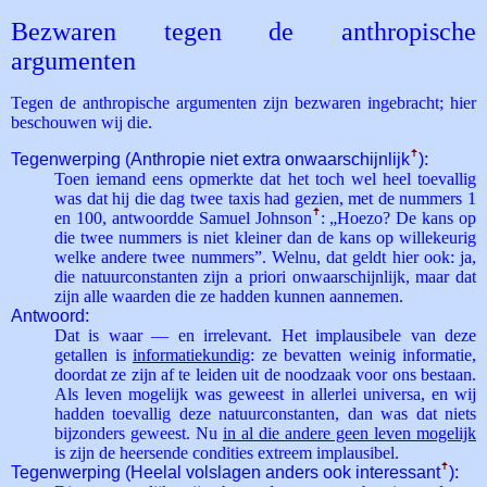
Bezwaren tegen de anthropische
argumenten
Tegen de anthropische argumenten zijn bezwaren ingebracht; hier
beschouwen wij die.
Tegenwerping (Anthropie niet extra onwaarschijnlijk
ꜛ
):
Toen iemand eens opmerkte dat het toch wel heel toevallig
was dat hij die dag twee taxis had gezien, met de nummers 1
en 100, antwoordde Samuel Johnson
ꜛ
: „Hoezo? De kans op
die twee nummers is niet kleiner dan de kans op willekeurig
welke andere twee nummers”. Welnu, dat geldt hier ook: ja,
die natuurconstanten zijn a priori onwaarschijnlijk, maar dat
zijn alle waarden die ze hadden kunnen aannemen.
Antwoord:
Dat is waar — en irrelevant. Het implausibele van deze
getallen is
informatiekundig
: ze bevatten weinig informatie,
doordat ze zijn af te leiden uit de noodzaak voor ons bestaan.
Als leven mogelijk was geweest in allerlei universa, en wij
hadden toevallig deze natuurconstanten, dan was dat niets
bijzonders geweest. Nu
in al die andere geen leven mogelijk
is zijn de heersende condities extreem implausibel.
Tegenwerping (Heelal volslagen anders ook interessant
ꜛ
):