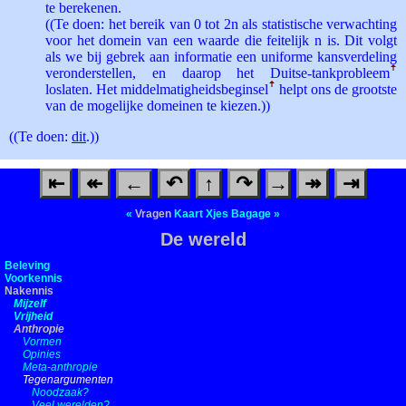
te berekenen.
((Te doen: het bereik van 0 tot 2n als statistische verwachting
voor het domein van een waarde die feitelijk n is. Dit volgt
als we bij gebrek aan informatie een uniforme kansverdeling
veronderstellen, en daarop het Duitse-­tankprobleem
ꜛ
loslaten. Het middelmatigheids­beginsel
ꜛ
helpt ons de grootste
van de mogelijke domeinen te kiezen.))
((Te doen:
dit
.))
⇤
↞
←
↶
↑
↷
→
↠
⇥
«
Vragen
Kaart
Xjes
Bagage
»
De wereld
Beleving
Voorkennis
Nakennis
Mijzelf
Vrijheid
Anthropie
Vormen
Opinies
Meta-anthropie
Tegenargumenten
Noodzaak?
Veel werelden?