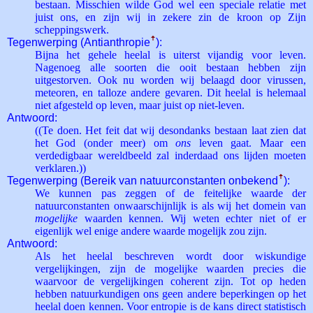
bestaan. Misschien wilde God wel een speciale relatie met
juist ons, en zijn wij in zekere zin de kroon op Zijn
scheppingswerk.
Tegenwerping (Anti­anthropie
ꜛ
):
Bijna het gehele heelal is uiterst vijandig voor leven.
Nagenoeg alle soorten die ooit bestaan hebben zijn
uitgestorven. Ook nu worden wij belaagd door virussen,
meteoren, en talloze andere gevaren. Dit heelal is helemaal
niet afgesteld op leven, maar juist op niet-leven.
Antwoord:
((Te doen. Het feit dat wij desondanks bestaan laat zien dat
het God (onder meer) om
ons
leven gaat. Maar een
verdedigbaar wereldbeeld zal inderdaad ons lijden moeten
verklaren.))
Tegenwerping (Bereik van natuurconstanten onbekend
ꜛ
):
We kunnen pas zeggen of de feitelijke waarde der
natuurconstanten onwaarschijnlijk is als wij het domein van
mogelijke
waarden kennen. Wij weten echter niet of er
eigenlijk wel enige andere waarde mogelijk zou zijn.
Antwoord:
Als het heelal beschreven wordt door wiskundige
vergelijkingen, zijn de mogelijke waarden precies die
waarvoor de vergelijkingen coherent zijn. Tot op heden
hebben natuurkundigen ons geen andere beperkingen op het
heelal doen kennen. Voor entropie is de kans direct statistisch