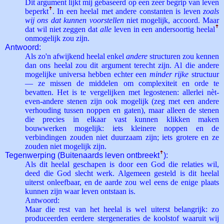
Dit argument lijkt mij gebaseerd op een zeer begrip van leven
beperkt
ꜛ
. In een heelal met andere constanten is leven
zoals
wij ons dat kunnen voorstellen
niet mogelijk, accoord. Maar
dat wil niet zeggen dat
alle
leven in een andersoortig heelal
ꜛ
onmogelijk zou zijn.
Antwoord:
Als zo'n afwijkend heelal enkel
andere
structuren zou kennen
dan ons heelal zou dit argument terecht zijn. Al die andere
mogelijke universa hebben echter een
minder rijke
structuur
— ze missen de middelen om complexiteit en orde te
bevatten. Het is te vergelijken met legostenen: allerlei nèt-
even-andere stenen zijn ook mogelijk (zeg met een andere
verhouding tussen noppen en gaten), maar alleen de stenen
die precies in elkaar vast kunnen klikken maken
bouwwerken mogelijk: iets kleinere noppen en de
verbindingen zouden niet duurzaam zijn; iets grotere en ze
zouden niet mogelijk zijn.
Tegenwerping (Buitenaards leven ontbreekt
ꜛ
):
Als dit heelal geschapen is door een God die relaties wil,
deed die God slecht werk. Algemeen gesteld is dit heelal
uiterst onleefbaar, en de aarde zou wel eens de enige plaats
kunnen zijn waar leven ontstaan is.
Antwoord:
Maar die rest van het heelal is wel uiterst belangrijk: zo
produceerden eerdere stergeneraties de koolstof waaruit wij