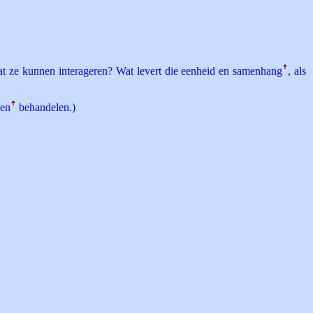
at ze kunnen interageren? Wat levert die eenheid en samenhang
ꜛ
, als
nen
ꜛ
behandelen.)