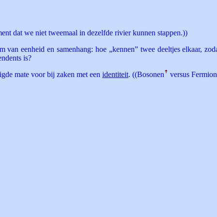
nt dat we niet tweemaal in dezelfde rivier kunnen stappen.))
m van eenheid en samenhang: hoe „kennen” twee deeltjes elkaar, zod
endents is?
vigde mate voor bij zaken met een
identiteit
. ((Bosonen
ꜛ
versus Fermio