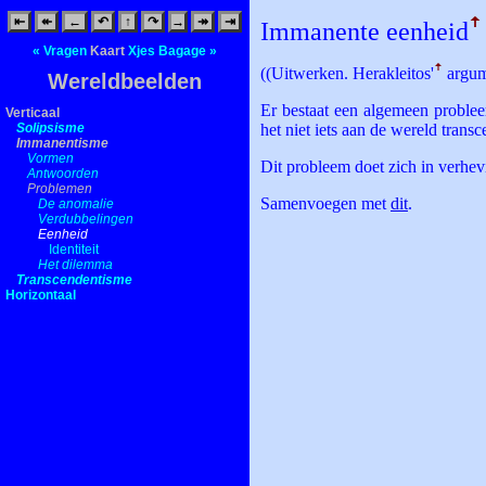
⇤
↞
←
↶
↑
↷
→
↠
⇥
Immanente eenheid
ꜛ
«
Vragen
Kaart
Xjes
Bagage
»
((Uitwerken. Herakleitos'
ꜛ
argume
Wereldbeelden
Er bestaat een algemeen problee
Verticaal
Solipsisme
het niet iets aan de wereld transc
Immanentisme
Vormen
Dit probleem doet zich in verhe
Antwoorden
Problemen
Samenvoegen met
dit
.
De anomalie
Verdubbelingen
Eenheid
Identiteit
Het dilemma
Transcendentisme
Horizontaal