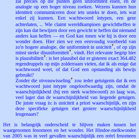
zal precies op die punten geen uniformiteit eisen, en de
analogie op een hoger niveau zoeken. Wezens kunnen hun
identiteit commumiceren door iets unieks te doen, iets wat
enkel zij kunnen. Een wachtwoord intypen, een geur
achterlaten, ‥ Wie claimt wereldkampioen gewichtheffen te
zijn kan dat bewijzen door een gewicht te heffen dat niemand
anders kan heffen — en God kan tonen wie hij is door een
wonder doen. Hier zien we een eenvoudig voorbeeld van
zo'n hogere analogie, die uniformiteit in uniciteit
ꜛ
, of op zijn
minst sterke disuniformiteit
ꜛ
, vindt. Het relevante begrip hier
is plausibiliteit
ꜛ
: is het plausibel dat er gisteren exact 364.482
regendruppels op mijn zolderraam vielen, dat ik als enige dat
wachtwoord weet, of dat God een opstanding als bewijs
gebruikt?
Zonder die niveauwisseling
ꜛ
zou ieder getuigenis dat ik een
wachtwoord juist intypte ongeloofwaardig zijn, omdat de
waarschijnlijkheid (bij een sterk wachtwoord) zo laag was,
veel lager dan de waarschijnlijkheid van liegende getuigen.
De juiste vraag is: is uniciteit a priori waarschijnlijk, en zijn
deze specifieke getuigen met grotere waarschijnlijkheid
leugenaars?
Het is belangrijk onderscheid te blijven maken tussen het
waargenomen fenomeen en het wonder. Het Hindoe-melkwonder
van 2005 was in veel gevallen waarschijnlijk een reëel fenomeen