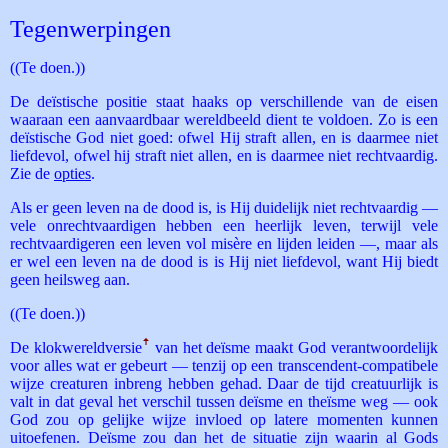
Tegenwerpingen
((Te doen.))
De deïstische positie staat haaks op verschillende van de eisen
waaraan een aanvaardbaar wereldbeeld dient te voldoen. Zo is een
deïstische God niet goed: ofwel Hij straft allen, en is daarmee niet
liefdevol, ofwel hij straft niet allen, en is daarmee niet rechtvaardig.
Zie de
opties
.
Als er geen leven na de dood is, is Hij duidelijk niet rechtvaardig —
vele onrechtvaardigen hebben een heerlijk leven, terwijl vele
rechtvaardigeren een leven vol misère en lijden leiden —, maar als
er wel een leven na de dood is is Hij niet liefdevol, want Hij biedt
geen heilsweg aan.
((Te doen.))
De klokwereldversie
ꜛ
van het deïsme maakt God verantwoordelijk
voor alles wat er gebeurt — tenzij op een transcendent-compatibele
wijze creaturen inbreng hebben gehad. Daar de tijd creatuurlijk is
valt in dat geval het verschil tussen deïsme en theïsme weg — ook
God zou op gelijke wijze invloed op latere momenten kunnen
uitoefenen. Deïsme zou dan het de situatie zijn waarin al Gods