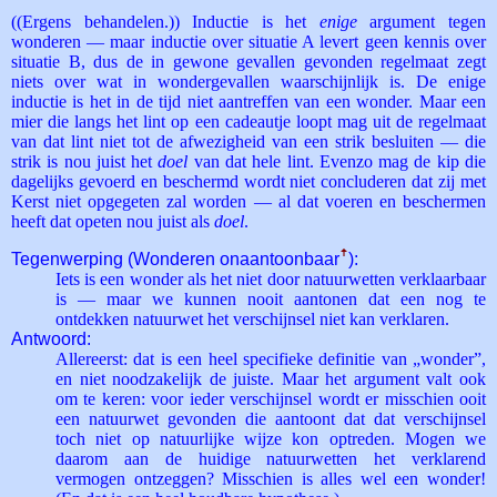
((Ergens behandelen.)) Inductie is het
enige
argument tegen
wonderen — maar inductie over situatie A levert geen kennis over
situatie B, dus de in gewone gevallen gevonden regelmaat zegt
niets over wat in wondergevallen waarschijnlijk is. De enige
inductie is het in de tijd niet aantreffen van een wonder. Maar een
mier die langs het lint op een cadeautje loopt mag uit de regelmaat
van dat lint niet tot de afwezigheid van een strik besluiten — die
strik is nou juist het
doel
van dat hele lint. Evenzo mag de kip die
dagelijks gevoerd en beschermd wordt niet concluderen dat zij met
Kerst niet opgegeten zal worden — al dat voeren en beschermen
heeft dat opeten nou juist als
doel
.
Tegenwerping (Wonderen onaantoonbaar
ꜛ
):
Iets is een wonder als het niet door natuurwetten verklaarbaar
is — maar we kunnen nooit aantonen dat een nog te
ontdekken natuurwet het verschijnsel niet kan verklaren.
Antwoord:
Allereerst: dat is een heel specifieke definitie van „wonder”,
en niet noodzakelijk de juiste. Maar het argument valt ook
om te keren: voor ieder verschijnsel wordt er misschien ooit
een natuurwet gevonden die aantoont dat dat verschijnsel
toch niet op natuurlijke wijze kon optreden. Mogen we
daarom aan de huidige natuurwetten het verklarend
vermogen ontzeggen? Misschien is alles wel een wonder!