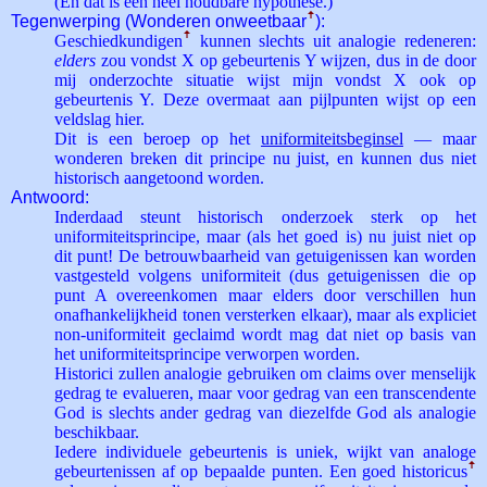
(En dat is een heel houdbare hypothese.)
Tegenwerping (Wonderen onweetbaar
ꜛ
):
Geschiedkundigen
ꜛ
kunnen slechts uit analogie redeneren:
elders
zou vondst X op gebeurtenis Y wijzen, dus in de door
mij onderzochte situatie wijst mijn vondst X ook op
gebeurtenis Y. Deze overmaat aan pijlpunten wijst op een
veldslag hier.
Dit is een beroep op het
uniformiteitsbeginsel
— maar
wonderen breken dit principe nu juist, en kunnen dus niet
historisch aangetoond worden.
Antwoord:
Inderdaad steunt historisch onderzoek sterk op het
uniformiteitsprincipe, maar (als het goed is) nu juist niet op
dit punt! De betrouwbaarheid van getuigenissen kan worden
vastgesteld volgens uniformiteit (dus getuigenissen die op
punt A overeenkomen maar elders door verschillen hun
onafhankelijkheid tonen versterken elkaar), maar als expliciet
non-uniformiteit geclaimd wordt mag dat niet op basis van
het uniformiteitsprincipe verworpen worden.
Historici zullen analogie gebruiken om claims over menselijk
gedrag te evalueren, maar voor gedrag van een transcendente
God is slechts ander gedrag van diezelfde God als analogie
beschikbaar.
Iedere individuele gebeurtenis is uniek, wijkt van analoge
gebeurtenissen af op bepaalde punten. Een goed historicus
ꜛ