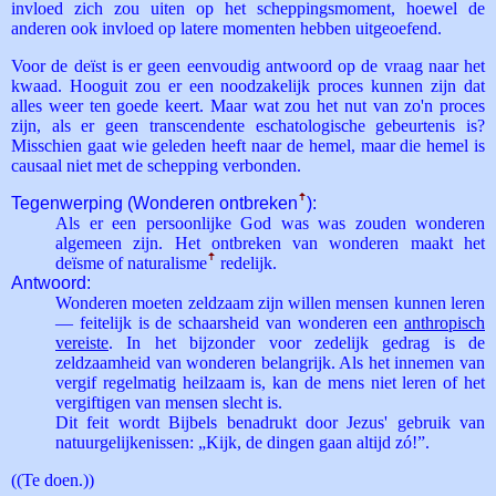
invloed zich zou uiten op het scheppingsmoment, hoewel de
anderen ook invloed op latere momenten hebben uitgeoefend.
Voor de deïst is er geen eenvoudig antwoord op de vraag naar het
kwaad. Hooguit zou er een noodzakelijk proces kunnen zijn dat
alles weer ten goede keert. Maar wat zou het nut van zo'n proces
zijn, als er geen transcendente eschatologische gebeurtenis is?
Misschien gaat wie geleden heeft naar de hemel, maar die hemel is
causaal niet met de schepping verbonden.
Tegenwerping (Wonderen ontbreken
ꜛ
):
Als er een persoonlijke God was was zouden wonderen
algemeen zijn. Het ontbreken van wonderen maakt het
deïsme of naturalisme
ꜛ
redelijk.
Antwoord:
Wonderen moeten zeldzaam zijn willen mensen kunnen leren
— feitelijk is de schaarsheid van wonderen een
anthropisch
vereiste
. In het bijzonder voor zedelijk gedrag is de
zeldzaamheid van wonderen belangrijk. Als het innemen van
vergif regelmatig heilzaam is, kan de mens niet leren of het
vergiftigen van mensen slecht is.
Dit feit wordt Bijbels benadrukt door Jezus' gebruik van
natuurgelijkenissen: „Kijk, de dingen gaan altijd zó!”.
((Te doen.))