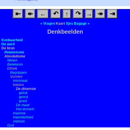
⇤
↞
←
↶
↑
↷
→
↠
⇥
«
Vragen
Kaart
Xjes
Bagage
»
Denkbeelden
Kenbaarheid
De aard
De bron
Relativisme
Absolutisme
Weten
Betekenis
Ethiek
Begrippen
Vormen
minimaal
balans
De dimensie
geluk
genot
goed
De maat
Het domein
maxime
meerderheid
vrijheid
God