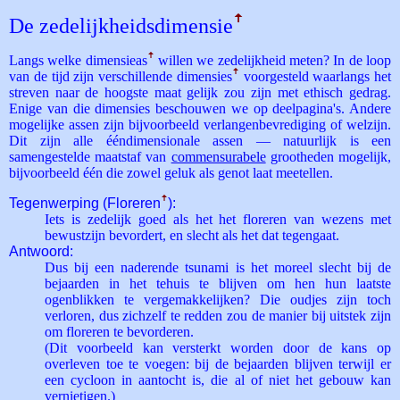
De zedelijkheids­dimensie
ꜛ
Langs welke dimensie­as
ꜛ
willen we zedelijkheid meten? In de loop
van de tijd zijn verschillende dimensies
ꜛ
voorgesteld waarlangs het
streven naar de hoogste maat gelijk zou zijn met ethisch gedrag.
Enige van die dimensies beschouwen we op deelpagina's. Andere
mogelijke assen zijn bijvoorbeeld verlangenbevrediging of welzijn.
Dit zijn alle ééndimensionale assen — natuurlijk is een
samengestelde maatstaf van
commensurabele
grootheden mogelijk,
bijvoorbeeld één die zowel geluk als genot laat meetellen.
Tegenwerping (Floreren
ꜛ
):
Iets is zedelijk goed als het het floreren van wezens met
bewustzijn bevordert, en slecht als het dat tegengaat.
Antwoord:
Dus bij een naderende tsunami is het moreel slecht bij de
bejaarden in het tehuis te blijven om hen hun laatste
ogenblikken te vergemakkelijken? Die oudjes zijn toch
verloren, dus zichzelf te redden zou de manier bij uitstek zijn
om floreren te bevorderen.
(Dit voorbeeld kan versterkt worden door de kans op
overleven toe te voegen: bij de bejaarden blijven terwijl er
een cycloon in aantocht is, die al of niet het gebouw kan
vernietigen.)