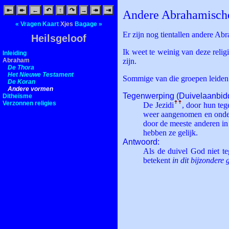
⇤
↞
←
↶
↑
↷
→
↠
⇥
Andere Abrahamisch
«
Vragen
Kaart
Xjes
Bagage
»
Er zijn nog tientallen andere Ab
Heilsgeloof
Ik weet te weinig van deze relig
Inleiding
Abraham
zijn.
De Thora
Het Nieuwe Testament
Sommige van die groepen leiden
De Koran
Andere vormen
Tegenwerping (Duivel­aanbid
Ditheïsme
Verzonnen religies
De Jezidi
ꜛ
ꜛ
, door hun teg
weer aangenomen en ond
door de meeste anderen in
hebben ze gelijk.
Antwoord:
Als de duivel God niet te
betekent
in dit bijzondere 