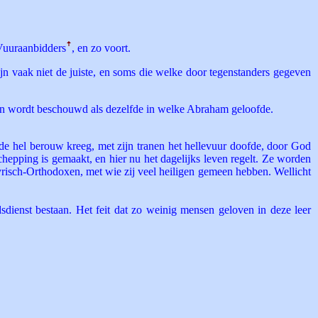
Vuur­aanbidders
ꜛ
, en zo voort.
jn vaak niet de juiste, en soms die welke door tegenstanders gegeven
ven wordt beschouwd als dezelfde in welke Abraham geloofde.
de hel berouw kreeg, met zijn tranen het hellevuur doofde, door God
chepping is gemaakt, en hier nu het dagelijks leven regelt. Ze worden
sch-Orthodoxen, met wie zij veel heiligen gemeen hebben. Wellicht
sdienst bestaan. Het feit dat zo weinig mensen geloven in deze leer