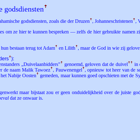
e godsdiensten
ꜛ
rahamische godsdiensten, zoals die der Druzen
ꜛ
, Johannes­christenen
ꜛ
, 
ies om ze hier te kunnen bespreken — zelfs de hier gebruikte namen zi
 hun bestaan terug tot Adam
ꜛ
en Lilith
ꜛ
, maar de God in wie zij gelo
ders
ꜛ
):
enstanders „Duivel­aanbidders”
ꜛ
genoemd, geloven dat de duivel
ꜛ
ꜛ
in 
er de naam Malik Tawoez
ꜛ
, Pauwenengel
ꜛ
, opnieuw tot heer van de s
 het Nabije Oosten
ꜛ
gemeden, maar kunnen goed opschieten met de Syri
genwerkt maar bijstaat zou er geen onduidelijkheid over de juiste god
geval
dat ze onwaar is.