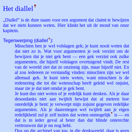
Het diallel
ꜛ
„Diallel” is de dure naam voor een argument dat claimt te bewijzen
dat we niets kunnen weten. Hier klinkt het uit de mond van onze
kapitein.
Tegenwerping (diallel
ꜛ
):
Misschien ben je wel volslagen gek; je kunt nooit weten dat
dat niet zo is. Wat voor argumenten je ook verzint om de
bewijzen dat je niet gek bent — een gek verzint ook zulke
argumenten, die hijzelf volslagen overtuigend vindt. De rest
van de wereld ziet dat ze onzinnig zijn, maar hijzelf niet. En
al zou iedereen ze verstandig vinden: misschien zijn we wel
allemaal gek. Je kunt niets weten, want misschien is de
redenering die tot die wetenschap heeft geleid wel onjuist,
maar zie je dat niet omdat je gek bent.
Je kunt dus niet weten of je redelijk kunt denken. Als je daar
desondanks niet aan twijfelt bewijst dat al meteen hoe
onredelijk je bent: je verwerpt mijn zojuist gegeven redelijke
argumenten. Als je daarentegen wel twijfelt aan je eigen
redelijkheid zul je zelf inzien dat weten onmogelijk
ꜛ
is — en
dat is in ieder geval al beter dan dat blinde onterechte
vertrouwen dat je nu nog hebt.
Dus op die archipel van jou, in die denkwereld, daar is geen