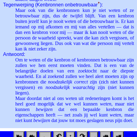
Tegenwerping (Kenbronnen onbetrouwbaar
ꜛ
):
Maar ook van die kenbronnen kun je niet weten of ze
betrouwbaar zijn, dus de twijfel blijft. Van een kenbron
buiten jezelf kun je nooit weten of die betrouwbaar is. Er kan
iemand op mij afkomen en mij van alles vertellen — dat is
dan een kenbron voor mij — maar ik kan nooit weten of die
persoon de waarheid spreekt, want die kan zich vergissen, of
gewoonweg liegen. Dus ook van wat die persoon mij vertelt
kan ik niet zeker zijn.
Antwoord:
Om te weten of die kenbron of kenbronnen betrouwbaar zijn
zullen we hen eerst moeten vinden. Dat is een van de
belangrijke doelen van een zoektocht naar de diepste
waarheid. En al zoekend zullen we heel alert moeten zijn op
kenbronnen die
noodzakelijk correct
zijn (zich niet kunnen
vergissen) en
noodzakelijk waarachtig
zijn (niet kunnen
liegen).
Maar doordat niet al ons weten uit redeneringen komt is het
heel goed mogelijk dat we wel kunnen
weten
, maar niet
kunnen
bewijzen
dat een bepaalde kenbron die
eigenschappen heeft — net zoals jij wel kunt
weten
, maar
niet kunt
bewijzen
dat jouw tot moes geslagen neus pijn doet.
⇤
↞
←
↶
↑
↷
→
↠
⇥