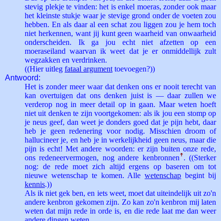
stevig plekje te vinden: het is enkel moeras, zonder ook maar
het kleinste stukje waar je stevige grond onder de voeten zou
hebben. En als daar al een schat zou liggen zou je hem toch
niet herkennen, want jij kunt geen waarheid van onwaarheid
onderscheiden. Ik ga jou echt niet afzetten op een
moeraseiland waarvan ik weet dat je er onmiddellijk zult
wegzakken en verdrinken.
((Hier uitleg
fataal argument
toevoegen?))
Antwoord:
Het is zonder meer waar dat denken ons er nooit terecht van
kan overtuigen dat ons denken juist is — daar zullen we
verderop nog in meer detail op in gaan. Maar weten hoeft
niet uit denken te zijn voortgekomen: als ik jou een stomp op
je neus geef, dan weet je donders goed dat je pijn hebt, daar
heb je geen redenering voor nodig. Misschien droom of
hallucineer je, en heb je in werkelijkheid geen neus, maar die
pijn is echt! Met andere woorden: er zijn buiten onze rede,
ons redeneervermogen, nog andere kenbronnen
ꜛ
. ((Sterker
nog: de rede moet zich altijd ergens op baseren om tot
nieuwe wetenschap te komen. Alle
wetenschap
begint bij
kennis
.))
Als ik niet gek ben, en iets weet, moet dat uiteindelijk uit zo'n
andere kenbron gekomen zijn. Zo kan zo'n kenbron mij laten
weten dat mijn rede in orde is, en die rede laat me dan weer
andere dingen weten.