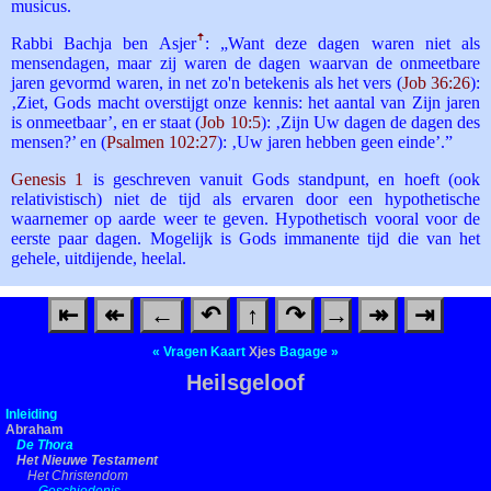
musicus.
Rabbi Bachja ben Asjer
ꜛ
: „Want deze dagen waren niet als
mensendagen, maar zij waren de dagen waarvan de onmeetbare
jaren gevormd waren, in net zo'n betekenis als het vers (
Job 36:26
):
‚Ziet, Gods macht overstijgt onze kennis: het aantal van Zijn jaren
is onmeetbaar’, en er staat (
Job 10:5
): ‚Zijn Uw dagen de dagen des
mensen?’ en (
Psalmen 102:27
): ‚Uw jaren hebben geen einde’.”
Genesis 1
is geschreven vanuit Gods standpunt, en hoeft (ook
relativistisch) niet de tijd als ervaren door een hypothetische
waarnemer op aarde weer te geven. Hypothetisch vooral voor de
eerste paar dagen. Mogelijk is Gods immanente tijd die van het
gehele, uitdijende, heelal.
⇤
↞
←
↶
↑
↷
→
↠
⇥
«
Vragen
Kaart
Xjes
Bagage
»
Heilsgeloof
Inleiding
Abraham
De Thora
Het Nieuwe Testament
Het Christendom