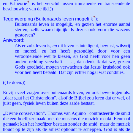
en B-theorie
ꜛ
is het verschil tussen immanente en transcendente
beschouwing van de tijd.))
Tegenwerping (Buitenaards leven mogelijk
ꜛ
):
Buitenaards leven is mogelijk, en gezien het enorme aantal
sterren, zelfs waarschijnlijk. Is Jezus ook voor die wezens
gestorven?
Antwoord:
Als
er zulk leven is,
en
dit leven is intelligent, bewust, wilsvrij
en moreel,
en
het heeft gezondigd door voor een
veroordelende wet te kiezen,
en
God heeft voor hen geen
andere redding verschaft — ja, dan denk ik dat we, gezien
Gods goedheid, mogen verwachten dat Jezus' kruisdood ook
voor hen heeft betaald. Dat zijn echter nogal wat condities.
((Te doen.))
Er zijn veel vragen over buitenaards leven, en ook beweringen als:
„daar gaat het Christendom”, alsof de Bijbel zou leren dat er wel, of
juist geen, fysiek leven buiten deze aarde bestaat.
„Divine conservation”. Thomas van Aquino
ꜛ
contrasteerde de smid
die een hoefijzer maakt met de musicus die muziek maakt. Eenmaal
gemaakt kan het hoefijzer bestaan zonder de smid, maar de muziek
houdt op te zijn als de artiest ophoudt te scheppen. God is als de