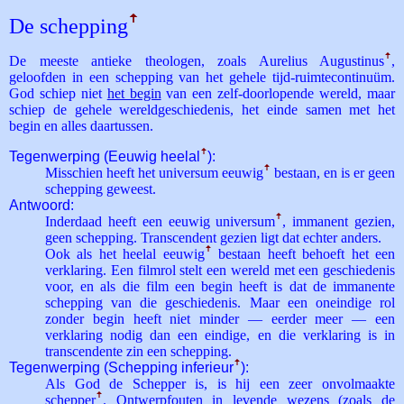
De schepping
ꜛ
De meeste antieke theologen, zoals Aurelius Augustinus
ꜛ
,
geloofden in een schepping van het gehele tijd-ruimtecontinuüm.
God schiep niet
het begin
van een zelf-doorlopende wereld, maar
schiep de gehele wereldgeschiedenis, het einde samen met het
begin en alles daartussen.
Tegenwerping (Eeuwig heelal
ꜛ
):
Misschien heeft het universum eeuwig
ꜛ
bestaan, en is er geen
schepping geweest.
Antwoord:
Inderdaad heeft een eeuwig universum
ꜛ
, immanent gezien,
geen schepping. Transcendent gezien ligt dat echter anders.
Ook als het heelal eeuwig
ꜛ
bestaan heeft behoeft het een
verklaring. Een filmrol stelt een wereld met een geschiedenis
voor, en als die film een begin heeft is dat de immanente
schepping van die geschiedenis. Maar een oneindige rol
zonder begin heeft niet minder — eerder meer — een
verklaring nodig dan een eindige, en die verklaring is in
transcendente zin een schepping.
Tegenwerping (Schepping inferieur
ꜛ
):
Als God de Schepper is, is hij een zeer onvolmaakte
schepper
ꜛ
. Ontwerpfouten in levende wezens (zoals de