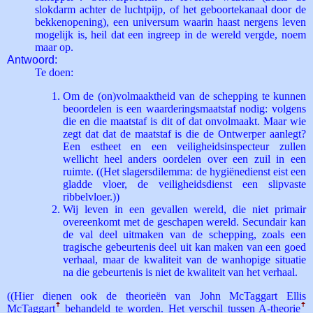
slokdarm achter de luchtpijp, of het geboortekanaal door de
bekkenopening), een universum waarin haast nergens leven
mogelijk is, heil dat een ingreep in de wereld vergde, noem
maar op.
Antwoord:
Te doen:
Om de (on)volmaaktheid van de schepping te kunnen
beoordelen is een waarderingsmaatstaf nodig: volgens
die en die maatstaf is dit of dat onvolmaakt. Maar wie
zegt dat dat de maatstaf is die de Ontwerper aanlegt?
Een estheet en een veiligheidsinspecteur zullen
wellicht heel anders oordelen over een zuil in een
ruimte. ((Het slagersdilemma: de hygiënedienst eist een
gladde vloer, de veiligheidsdienst een slipvaste
ribbelvloer.))
Wij leven in een gevallen wereld, die niet primair
overeenkomt met de geschapen wereld. Secundair kan
de val deel uitmaken van de schepping, zoals een
tragische gebeurtenis deel uit kan maken van een goed
verhaal, maar de kwaliteit van de wanhopige situatie
na die gebeurtenis is niet de kwaliteit van het verhaal.
((Hier dienen ook de theorieën van John McTaggart Ellis
McTaggart
ꜛ
behandeld te worden. Het verschil tussen A-theorie
ꜛ