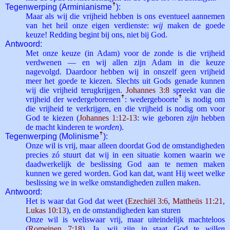
Tegenwerping (Arminianisme
ꜛ
):
Maar als wij die vrijheid hebben is ons eventueel aannemen
van het heil onze eigen verdienste:
wij
maken de goede
keuze! Redding begint bij ons, niet bij God.
Antwoord:
Met onze keuze (in Adam) voor de zonde is die vrijheid
verdwenen — en wij allen zijn Adam in die keuze
nagevolgd. Daardoor hebben wij in onszelf geen vrijheid
meer het goede te kiezen. Slechts uit Gods genade kunnen
wij die vrijheid terugkrijgen.
Johannes 3:8
spreekt van die
vrijheid der wedergeborenen
ꜛ
: wedergeboorte
ꜛ
is nodig om
die vrijheid te verkrijgen, en die vrijheid is nodig om voor
God te kiezen (
Johannes 1:12-13
: wie geboren
zijn
hebben
de macht kinderen te
worden
).
Tegenwerping (Molinisme
ꜛ
):
Onze wil is vrij, maar alleen doordat God de omstandigheden
precies zó stuurt dat wij in een situatie komen waarin we
daadwerkelijk de beslissing God aan te nemen maken
kunnen we gered worden. God kan dat, want Hij weet welke
beslissing we in welke omstandigheden zullen maken.
Antwoord:
Het is waar dat God dat weet (
Ezechiël 3:6
,
Mattheüs 11:21
,
Lukas 10:13
), en de omstandigheden kan sturen
Onze wil is weliswaar vrij, maar uiteindelijk machteloos
(
Romeinen 7:18
). Ja, wij zijn in staat God te
willen