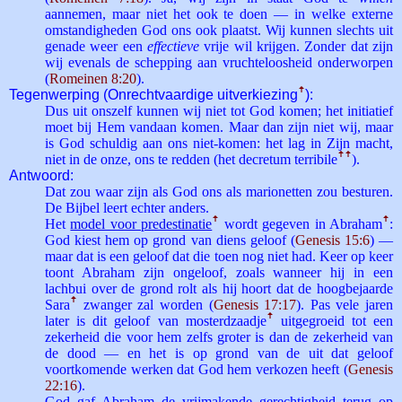
aannemen, maar niet het ook te doen — in welke externe
omstandigheden God ons ook plaatst. Wij kunnen slechts uit
genade weer een
effectieve
vrije wil krijgen. Zonder dat zijn
wij evenals de schepping aan vruchteloosheid onderworpen
(
Romeinen 8:20
).
Tegenwerping (Onrechtvaardige uitverkiezing
ꜛ
):
Dus uit onszelf kunnen wij niet tot God komen; het initiatief
moet bij Hem vandaan komen. Maar dan zijn niet wij, maar
is God schuldig aan ons niet-komen: het lag in Zijn macht,
niet in de onze, ons te redden (het decretum terribile
ꜛ
ꜛ
).
Antwoord:
Dat zou waar zijn als God ons als marionetten zou besturen.
De Bijbel leert echter anders.
Het
model voor predestinatie
ꜛ
wordt gegeven in Abraham
ꜛ
:
God kiest hem op grond van diens geloof (
Genesis 15:6
) —
maar dat is een geloof dat die toen nog niet had. Keer op keer
toont Abraham zijn ongeloof, zoals wanneer hij in een
lachbui over de grond rolt als hij hoort dat de hoogbejaarde
Sara
ꜛ
zwanger zal worden (
Genesis 17:17
). Pas vele jaren
later is dit geloof van mosterdzaadje
ꜛ
uitgegroeid tot een
zekerheid die voor hem zelfs groter is dan de zekerheid van
de dood — en het is op grond van de uit dat geloof
voortkomende werken dat God hem verkozen heeft (
Genesis
22:16
).
God gaf Abraham de vrijmakende gerechtigheid terug op