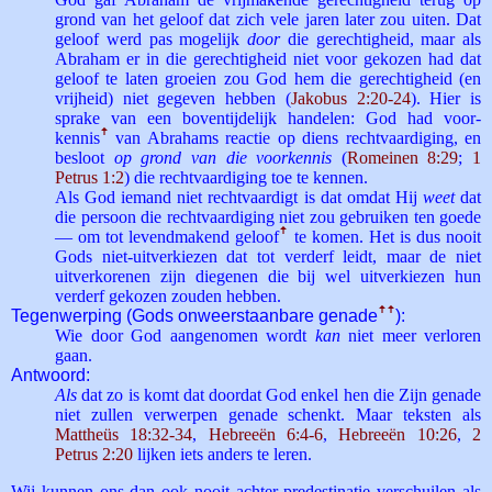
grond van het geloof dat zich vele jaren later zou uiten. Dat
geloof werd pas mogelijk
door
die gerechtigheid, maar als
Abraham er in die gerechtigheid niet voor gekozen had dat
geloof te laten groeien zou God hem die gerechtigheid (en
vrijheid) niet gegeven hebben (
Jakobus 2:20-24
). Hier is
sprake van een boventijdelijk handelen: God had voor­
kennis
ꜛ
van Abrahams reactie op diens rechtvaardiging, en
besloot
op grond van die voorkennis
(
Romeinen 8:29
;
1
Petrus 1:2
) die rechtvaardiging toe te kennen.
Als God iemand niet rechtvaardigt is dat omdat Hij
weet
dat
die persoon die rechtvaardiging niet zou gebruiken ten goede
— om tot levendmakend geloof
ꜛ
te komen. Het is dus nooit
Gods niet-uitverkiezen dat tot verderf leidt, maar de niet
uitverkorenen zijn diegenen die bij wel uitverkiezen hun
verderf gekozen zouden hebben.
Tegenwerping (Gods onweerstaanbare genade
ꜛ
ꜛ
):
Wie door God aangenomen wordt
kan
niet meer verloren
gaan.
Antwoord:
Als
dat zo is komt dat doordat God enkel hen die Zijn genade
niet zullen verwerpen genade schenkt. Maar teksten als
Mattheüs 18:32-34
,
Hebreeën 6:4-6
,
Hebreeën 10:26
,
2
Petrus 2:20
lijken iets anders te leren.
Wij kunnen ons dan ook nooit achter
predestinatie
verschuilen als