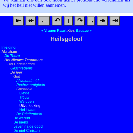
wij het heil niet willen aannemen.
⇤
↞
←
↶
↑
↷
→
↠
⇥
«
Vragen
Kaart
Xjes
Bagage
»
Heilsgeloof
Inleiding
Abraham
De Thora
Het Nieuwe Testament
Het Christendom
Geschiedenis
De leer
God
Alwetendheid
Rechtvaardigheid
Goedheid
Liefde
Trouw
Weldoen
Uitverkiezing
Het kwaad
De Drieëenheid
De wereld
De mens
Leven na de dood
De niet-Christen