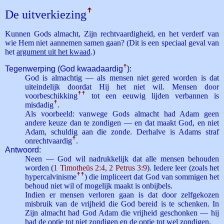
De uitverkiezing
ꜛ
Kunnen Gods almacht, Zijn rechtvaardigheid, en het verderf van
wie Hem niet aannemen samen gaan? (Dit is een speciaal geval van
het
argument uit het kwaad
.)
Tegenwerping (God kwaadaardig
ꜛ
):
God is almachtig — als mensen niet gered worden is dat
uiteindelijk doordat Hij het niet wil. Mensen door
voorbeschikking
ꜛ
ꜛ
tot een eeuwig lijden verbannen is
misdadig
ꜛ
.
Als voorbeeld: vanwege Gods almacht had Adam geen
andere keuze dan te zondigen — en dat maakt God, en niet
Adam, schuldig aan die zonde. Derhalve is Adams straf
onrechtvaardig
ꜛ
.
Antwoord:
Neen — God wil nadrukkelijk dat alle mensen behouden
worden (
1 Timotheüs 2:4
,
2 Petrus 3:9
). Iedere leer (zoals het
hyper­calvinisme
ꜛ
ꜛ
) die impliceert dat God van sommigen het
behoud niet wil of mogelijk maakt is onbijbels.
Indien er mensen verloren gaan is dat door zelfgekozen
misbruik van de vrijheid die God bereid is te schenken. In
Zijn almacht had God Adam die vrijheid geschonken — hij
had de optie tot niet zondigen en de optie tot wel zondigen.