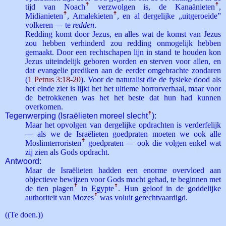
tijd van Noach
ꜛ
verzwolgen is, de Kanaänieten
ꜛ
,
Midianieten
ꜛ
, Amalekieten
ꜛ
, en al dergelijke „uitgeroeide”
volkeren — te
redden
.
Redding komt door Jezus, en alles wat de komst van Jezus
zou hebben verhinderd zou redding onmogelijk hebben
gemaakt. Door een rechtschapen lijn in stand te houden kon
Jezus uiteindelijk geboren worden en sterven voor allen, en
dat evangelie prediken aan de eerder omgebrachte zondaren
(
1 Petrus 3:18-20
). Voor de naturalist die de fysieke dood als
het einde ziet is lijkt het het ultieme horrorverhaal, maar voor
de betrokkenen was het het beste dat hun had kunnen
overkomen.
Tegenwerping (Israëlieten moreel slecht
ꜛ
):
Maar het opvolgen van dergelijke opdrachten is verderfelijk
— als we de Israëlieten goedpraten moeten we ook alle
Moslim­terroristen
ꜛ
goedpraten — ook die volgen enkel wat
zij zien als Gods opdracht.
Antwoord:
Maar de Israëlieten hadden een enorme overvloed aan
objectieve bewijzen voor Gods macht gehad, te beginnen met
de tien plagen
ꜛ
in Egypte
ꜛ
. Hun geloof in de goddelijke
authoriteit van Mozes
ꜛ
was voluit gerechtvaardigd.
((Te doen.))