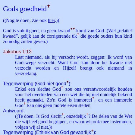
Gods goedheid
ꜛ
((Nog te doen. Zie ook
hier
.))
God is voluit goed, en geen kwaad
ꜛ
ꜛ
komt van God. (Wel „relatief
kwaad”, gelijk aan de corrigerende tik
ꜛ
die goede ouders hun kind
zo nodig zullen geven.)
Jakobus 1:13
Laat niemand, als hij verzocht wordt, zeggen: Ik word van
Godswege verzocht. Want God kan door het kwade niet
verzocht worden en Hijzelf brengt ook niemand in
verzoeking.
Tegenwerping (God niet goed
ꜛ
):
Enkel een slechte God
ꜛ
zou ons verantwoordelijk houden
voor het overtreden van een wet die hij niet duidelijk bekend
heeft gemaakt. Zo'n God is immoreel
ꜛ
, en een immorele
God
ꜛ
kan ons geen morele eisen stellen.
Antwoord:
((Te doen. Is God slecht
ꜛ
, onzedelijk
ꜛ
? De delen van de Wet
die wij heel goed begrijpen, en waar wij ook mee instemmen,
volgen wij al niet.))
Tegenwerping (Ethiek van God gevaarlijk
ꜛ
):