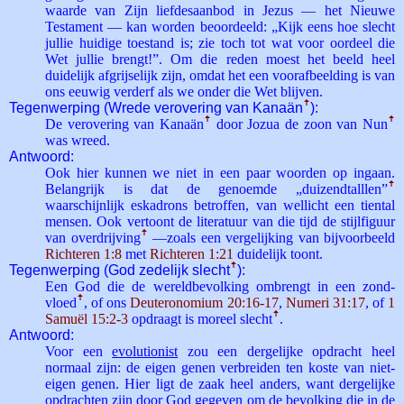
waarde van Zijn liefdesaanbod in Jezus — het Nieuwe
Testament — kan worden beoordeeld: „Kijk eens hoe slecht
jullie huidige toestand is; zie toch tot wat voor oordeel die
Wet jullie brengt!”. Om die reden moest het beeld heel
duidelijk afgrijselijk zijn, omdat het een voorafbeelding is van
ons eeuwig verderf als we onder die Wet blijven.
Tegenwerping (Wrede verovering van Kanaän
ꜛ
):
De verovering van Kanaän
ꜛ
door Jozua de zoon van Nun
ꜛ
was wreed.
Antwoord:
Ook hier kunnen we niet in een paar woorden op ingaan.
Belangrijk is dat de genoemde „duizendtalllen”
ꜛ
waarschijnlijk eskadrons betroffen, van wellicht een tiental
mensen. Ook vertoont de literatuur van die tijd de stijlfiguur
van overdrijving
ꜛ
—zoals een vergelijking van bijvoorbeeld
Richteren 1:8
met
Richteren 1:21
duidelijk toont.
Tegenwerping (God zedelijk slecht
ꜛ
):
Een God die de wereldbevolking ombrengt in een zond­
vloed
ꜛ
, of ons
Deuteronomium 20:16-17
,
Numeri 31:17
, of
1
Samuël 15:2-3
opdraagt is moreel slecht
ꜛ
.
Antwoord:
Voor een
evolutionist
zou een dergelijke opdracht heel
normaal zijn: de eigen genen verbreiden ten koste van niet-
eigen genen. Hier ligt de zaak heel anders, want dergelijke
opdrachten zijn door God gegeven om de bevolking die in de