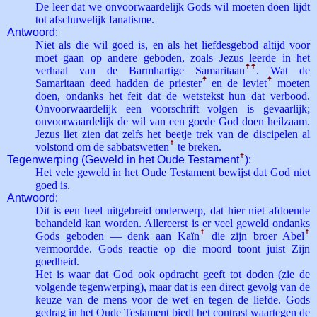
De leer dat we onvoorwaardelijk Gods wil moeten doen lijdt
tot afschuwelijk fanatisme.
Antwoord:
Niet als die wil goed is, en als het liefdesgebod altijd voor
moet gaan op andere geboden, zoals Jezus leerde in het
verhaal van de Barmhartige Samaritaan
ꜛ
ꜛ
. Wat de
Samaritaan deed hadden de priester
ꜛ
en de leviet
ꜛ
moeten
doen, ondanks het feit dat de wetstekst hun dat verbood.
Onvoorwaardelijk een voorschrift volgen is gevaarlijk;
onvoorwaardelijk de wil van een goede God doen heilzaam.
Jezus liet zien dat zelfs het beetje trek van de discipelen al
volstond om de sabbats­wetten
ꜛ
te breken.
Tegenwerping (Geweld in het Oude Testament
ꜛ
):
Het vele geweld in het Oude Testament bewijst dat God niet
goed is.
Antwoord:
Dit is een heel uitgebreid onderwerp, dat hier niet afdoende
behandeld kan worden. Allereerst is er veel geweld ondanks
Gods geboden — denk aan Kaïn
ꜛ
die zijn broer Abel
ꜛ
vermoordde. Gods reactie op die moord toont juist Zijn
goedheid.
Het is waar dat God ook opdracht geeft tot doden (zie de
volgende tegenwerping), maar dat is een direct gevolg van de
keuze van de mens voor de wet en tegen de liefde. Gods
gedrag in het Oude Testament biedt het contrast waartegen de