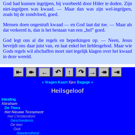
God had kunnen ingrijpen, bij voorbeeld door Hitler te doden. Zijn
niet-ingrijpen was kwaad. — Maar dan was zijn wel-ingrijpen,
zoals bij de zondvloed, goed.
Mensen doen ongestraft kwaad — en God laat dat toe. — Maar als
dat verkeerd is, dan is het bestaan van een „hel” goed.
God legt ons al die regels en beperkingen op. — Neen, Jesus
bevrijdt ons daar juist van, en laat enkel het liefdesgebod. Maar wie
Gods regels wil afschaffen moet niet tegelijk klagen over het kwaad
in deze wereld.
⇤
↞
←
↶
↑
↷
→
↠
⇥
«
Vragen
Kaart
Xjes
Bagage
»
Heilsgeloof
Inleiding
Abraham
De Thora
Het Nieuwe Testament
Het Christendom
Geschiedenis
De leer
God
Alwetendheid