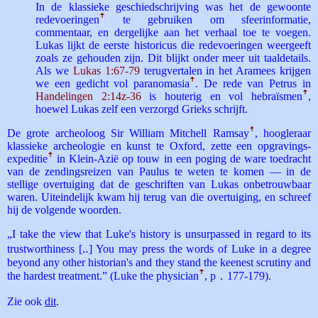
In de klassieke geschiedschrijving was het de gewoonte
redevoeringen
ꜛ
te gebruiken om sfeerinformatie,
commentaar, en dergelijke aan het verhaal toe te voegen.
Lukas lijkt de eerste historicus die redevoeringen weergeeft
zoals ze gehouden zijn. Dit blijkt onder meer uit taaldetails.
Als we
Lukas 1:67-79
terugvertalen in het Aramees krijgen
we een gedicht vol paranomasia
ꜛ
. De rede van Petrus in
Handelingen 2:14z-36
is houterig en vol hebraïsmen
ꜛ
,
hoewel Lukas zelf een verzorgd Grieks schrijft.
De grote archeoloog Sir William Mitchell Ramsay
ꜛ
, hoogleraar
klassieke archeologie en kunst te Oxford, zette een opgravings­
expeditie
ꜛ
in Klein-Azië op touw in een poging de ware toedracht
van de zendingsreizen van Paulus te weten te komen — in de
stellige overtuiging dat de geschriften van Lukas onbetrouwbaar
waren. Uiteindelijk kwam hij terug van die overtuiging, en schreef
hij de volgende woorden.
„I take the view that Luke's history is unsurpassed in regard to its
trustworthiness [‥] You may press the words of Luke in a degree
beyond any other historian's and they stand the keenest scrutiny and
the hardest treatment.” (Luke the physician
ꜛ
, p．177-179).
Zie ook
dit
.