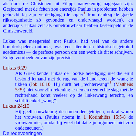
als door de Christenen uit Filippi nauwkeurig nagegaan zijn.
Gesjoemel met de feiten zou enerzijds Paulus in problemen hebben
gebracht bij zijn verdediging (de cipier
ꜛ
kon dankzij de goede
rijksorganisatie zó gevonden en ondervraagd worden), en
anderzijds Lukas zelf als onbetrouwbaar hebben bestempeld in de
Christenwereld.
Lukas was meegereisd met Paulus, had veel van de andere
hoofdrolspelers ontmoet, was een literair en historisch getraind
academicus — de perfecte persoon om een werk als dit te schrijven.
Enige voorbeelden van zijn precisie:
Lukas 6:29
Als Griek kende Lukas de Joodse belediging niet die eruit
bestond iemand met de rug van de hand tegen de wang te
tikken (
Job 16:10
. Hij durft het „rechter­wang”
ꜛ
(
Mattheüs
5:39
) niet voor zijn rekening te nemen (een echte slag met de
rechterhand komt veeleer op de linkerwang terecht), en
schrijft enkel „wang”.
Lukas 24:10
Hij geeft nauwkeurig de namen der getuigen, ook al waren
het vrouwen. (Paulus noemt in
1 Korinthiërs 15:5-8
de
vrouwen niet, omdat hij weet dat dat zijn argument niet zou
ondersteunen.)
De redevoeringen