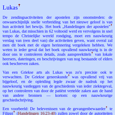
Lukas
ꜛ
De zendingsactiviteiten der apostelen zijn onomstreden: de
onwaarschijnlijk snelle verbreiding van het nieuwe geloof is van
hun activiteit het bewijs. Het boek „Handelingen der apostelen”
ꜛ
van Lukas, dat misschien in 62 voltooid werd en vervolgens in snel
tempo de Christelijke wereld rondging, moet een nauwkeurig
verslag van (een deel van) die activiteiten geven, want overal zal
men dit boek met de eigen herinnering vergeleken hebben. We
weten in ieder geval dat het boek opvallend nauwkeurig is in de
door ons te controleren details, zoals aanspreek­titels
ꜛ
van lokale
heersers, dateringen, en beschrijvingen van nog bestaande of elders
ook beschreven zaken.
Van een Griekse arts als Lukas was zo'n precisie ook te
verwachten. De Griekse geneeskunde
ꜛ
was opvallend vrij van
bijgeloof, en de opleiding legde zwaar de nadruk op het
nauwkeurig vastleggen van de geschiedenis van ieder ziektegeval,
op het controleren van door de patiënt vertelde zaken aan de hand
van andere bronnen — kortom: op een nauwkeurige
geschiedschrijving.
Een voorbeeld: De belevenissen van de gevangenbewaarder
ꜛ
te
Filippi
ꜛ
(
Handelingen 16:23-40
) zullen zowel door de autoriteiten