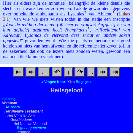
Hier als elders zijn de minutiae
ꜛ
belangrijk: de kleine details die
slechts een ware kenner zou weten. Lokale gewoonten, gegevens
over onbekende ambtenaren als Lysanias
ꜛ
van Abilene
ꜛ
(
Lukas
3:1
), van wie we niets wisten totdat in dat stadje een inscriptie
„
Voor de redding der heren (of: heer en vrouwe) Au[gusti] en van
hun ge[hele] gezinnen heeft Nymphaeus
ꜛ
, vrij[gelatene] van
Ad[elaar] Lysanias de viervorst deze straat en andere zaken
opgesteld
” gevonden werd. Wie die plaats en periode niet goed
kende zou niets van hem afweten en die referentie niet geven (of, in
de zekerheid dat ook de lezers niets zouden weten, gewoon een
naam en titel kunnen verzinnen).
⇤
↞
←
↶
↑
↷
→
↠
⇥
«
Vragen
Kaart
Xjes
Bagage
»
Heilsgeloof
Inleiding
Abraham
De Thora
Het Nieuwe Testament
Het Christendom
Geschiedenis
Het Nieuwe Verbond
Tegenargumenten
Bronnen