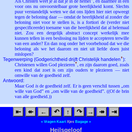
Als Christen weet je al dat je in de hemel
ꜛ
, en daarmee in een
voor ons nu onvoorstelbaar grote heerlijkheid komt. Slechts
puur verstandelijk weten we dat ons lijden hier niet opweegt
tegen de beloning daar — omdat de heerlijkheid al zonder die
beloning niet voor te stellen is, is a fortiori de (verder niet
gespecificeerde) toename van die heerlijkheid dat al helemaal
niet. Zou een dergelijk abstract concept werkelijk mee
kunnen tellen in een beslissing nu lijden te accepteren terwille
van een ander? En dan nog onder het voorbehoud dat we die
beloning als we het daarom en niet uit liefde doen juist
mislopen?
Tegenwerping (Godgerichtheid drijft Christelijk handelen
ꜛ
):
Christenen willen God plezieren
ꜛ
, en zijn daarom goed, zoals
een kind dat zoet is om zijn ouders te plezieren — niet
omwille van de goedheid zelf.
Antwoord:
Maar God
is
de goedheid zelf. Er is geen verschil tussen „om
wille van God” en „om wille van de goedheid”. ((Of de brin
van alle goedheid.))
⇤
↞
←
↶
↑
↷
→
↠
⇥
«
Vragen
Kaart
Xjes
Bagage
»
Heilsgeloof