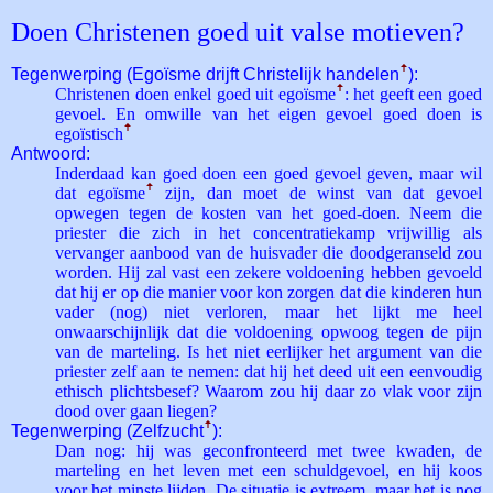
Doen Christenen goed uit valse motieven?
Tegenwerping (Egoïsme drijft Christelijk handelen
ꜛ
):
Christenen doen enkel goed uit egoïsme
ꜛ
: het geeft een goed
gevoel. En omwille van het eigen gevoel goed doen is
egoïstisch
ꜛ
Antwoord:
Inderdaad kan goed doen een goed gevoel geven, maar wil
dat egoïsme
ꜛ
zijn, dan moet de winst van dat gevoel
opwegen tegen de kosten van het goed-doen. Neem die
priester die zich in het concentratiekamp vrijwillig als
vervanger aanbood van de huisvader die doodgeranseld zou
worden. Hij zal vast een zekere voldoening hebben gevoeld
dat hij er op die manier voor kon zorgen dat die kinderen hun
vader (nog) niet verloren, maar het lijkt me heel
onwaarschijnlijk dat die voldoening opwoog tegen de pijn
van de marteling. Is het niet eerlijker het argument van die
priester zelf aan te nemen: dat hij het deed uit een eenvoudig
ethisch plichtsbesef? Waarom zou hij daar zo vlak voor zijn
dood over gaan liegen?
Tegenwerping (Zelfzucht
ꜛ
):
Dan nog: hij was geconfronteerd met twee kwaden, de
marteling en het leven met een schuldgevoel, en hij koos
voor het minste lijden. De situatie is extreem, maar het is nog