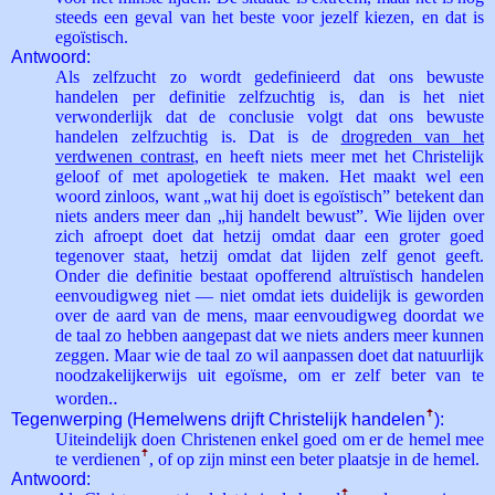
steeds een geval van het beste voor jezelf kiezen, en dat is
egoïstisch.
Antwoord:
Als zelfzucht zo wordt gedefinieerd dat ons bewuste
handelen per definitie zelfzuchtig is, dan is het niet
verwonderlijk dat de conclusie volgt dat ons bewuste
handelen zelfzuchtig is. Dat is de
drogreden van het
verdwenen contrast
, en heeft niets meer met het Christelijk
geloof of met apologetiek te maken. Het maakt wel een
woord zinloos, want „wat hij doet is egoïstisch” betekent dan
niets anders meer dan „hij handelt bewust”. Wie lijden over
zich afroept doet dat hetzij omdat daar een groter goed
tegenover staat, hetzij omdat dat lijden zelf genot geeft.
Onder die definitie bestaat opofferend altruïstisch handelen
eenvoudigweg niet — niet omdat iets duidelijk is geworden
over de aard van de mens, maar eenvoudigweg doordat we
de taal zo hebben aangepast dat we niets anders meer kunnen
zeggen. Maar wie de taal zo wil aanpassen doet dat natuurlijk
noodzakelijkerwijs uit egoïsme, om er zelf beter van te
worden‥
Tegenwerping (Hemelwens drijft Christelijk handelen
ꜛ
):
Uiteindelijk doen Christenen enkel goed om er de hemel mee
te verdienen
ꜛ
, of op zijn minst een beter plaatsje in de hemel.
Antwoord: