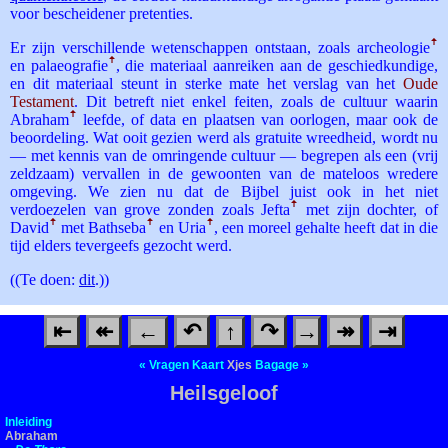
voor bescheidener pretenties.
Er zijn verschillende wetenschappen ontstaan, zoals archeologie
ꜛ
en palaeografie
ꜛ
, die materiaal aanreiken aan de geschiedkundige,
en dit materiaal steunt in sterke mate het verslag van het
Oude
Testament
. Dit betreft niet enkel feiten, zoals de cultuur waarin
Abraham
ꜛ
leefde, of data en plaatsen van oorlogen, maar ook de
beoordeling. Wat ooit gezien werd als gratuite wreedheid, wordt nu
— met kennis van de omringende cultuur — begrepen als een (vrij
zeldzaam) vervallen in de gewoonten van de mateloos wredere
omgeving. We zien nu dat de Bijbel juist ook in het niet
verdoezelen van grove zonden zoals Jefta
ꜛ
met zijn dochter, of
David
ꜛ
met Bathseba
ꜛ
en Uria
ꜛ
, een moreel gehalte heeft dat in die
tijd elders tevergeefs gezocht werd.
((Te doen:
dit
.))
⇤
↞
←
↶
↑
↷
→
↠
⇥
«
Vragen
Kaart
Xjes
Bagage
»
Heilsgeloof
Inleiding
Abraham