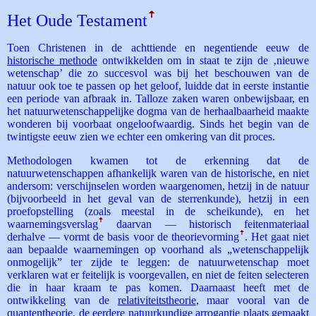
Het Oude Testament
ꜛ
Toen Christenen in de achttiende en negentiende eeuw de
historische methode
ontwikkelden om in staat te zijn de ‚nieuwe
wetenschap’ die zo succesvol was bij het beschouwen van de
natuur ook toe te passen op het geloof, luidde dat in eerste instantie
een periode van afbraak in. Talloze zaken waren onbewijsbaar, en
het natuurwetenschappelijke dogma van de herhaalbaarheid maakte
wonderen bij voorbaat ongeloofwaardig. Sinds het begin van de
twintigste eeuw zien we echter een omkering van dit proces.
Methodologen kwamen tot de erkenning dat de
natuurwetenschappen afhankelijk waren van de historische, en niet
andersom: verschijnselen worden waargenomen, hetzij in de natuur
(bijvoorbeeld in het geval van de sterrenkunde), hetzij in een
proefopstelling (zoals meestal in de scheikunde), en het
waarnemings­verslag
ꜛ
daarvan — historisch feitenmateriaal
derhalve — vormt de basis voor de theorievorming
ꜛ
. Het gaat niet
aan bepaalde waarnemingen op voorhand als „wetenschappelijk
onmogelijk” ter zijde te leggen: de natuurwetenschap moet
verklaren wat er feitelijk is voorgevallen, en niet de feiten selecteren
die in haar kraam te pas komen. Daarnaast heeft met de
ontwikkeling van de
relativiteitstheorie
, maar vooral van de
quantentheorie
, de eerdere natuurkundige arrogantie plaats gemaakt