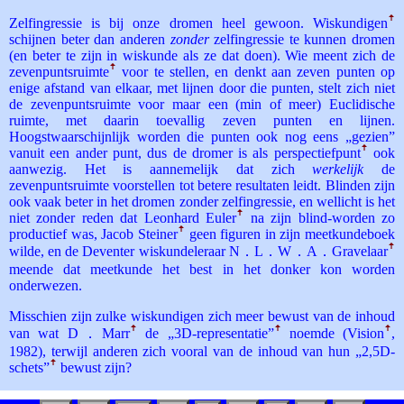
Zelfingressie is bij onze dromen heel gewoon. Wiskundigen
ꜛ
schijnen beter dan anderen
zonder
zelfingressie te kunnen dromen
(en beter te zijn in wiskunde als ze dat doen). Wie meent zich de
zevenpunts­ruimte
ꜛ
voor te stellen, en denkt aan zeven punten op
enige afstand van elkaar, met lijnen door die punten, stelt zich niet
de zevenpuntsruimte voor maar een (min of meer) Euclidische
ruimte, met daarin toevallig zeven punten en lijnen.
Hoogstwaarschijnlijk worden die punten ook nog eens „gezien”
vanuit een ander punt, dus de dromer is als perspectief­punt
ꜛ
ook
aanwezig. Het is aannemelijk dat zich
werkelijk
de
zevenpuntsruimte voorstellen tot betere resultaten leidt. Blinden zijn
ook vaak beter in het dromen zonder zelfingressie, en wellicht is het
niet zonder reden dat Leonhard Euler
ꜛ
na zijn blind-worden zo
productief was, Jacob Steiner
ꜛ
geen figuren in zijn meetkundeboek
wilde, en de Deventer wiskundeleraar N．L．W．A．­Gravelaar
ꜛ
meende dat meetkunde het best in het donker kon worden
onderwezen.
Misschien zijn zulke wiskundigen zich meer bewust van de inhoud
van wat D．­Marr
ꜛ
de „3D-representatie”
ꜛ
noemde (Vision
ꜛ
,
1982), terwijl anderen zich vooral van de inhoud van hun „2,5D-
schets”
ꜛ
bewust zijn?