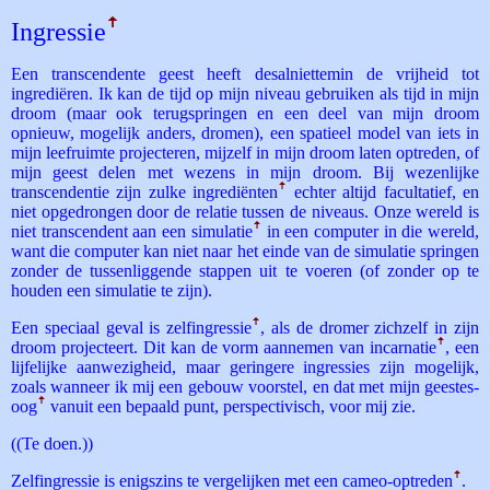
Ingressie
ꜛ
Een transcendente geest heeft desalniettemin de vrijheid tot
ingrediëren. Ik kan de tijd op mijn niveau gebruiken als tijd in mijn
droom (maar ook terugspringen en een deel van mijn droom
opnieuw, mogelijk anders, dromen), een spatieel model van iets in
mijn leefruimte projecteren, mijzelf in mijn droom laten optreden, of
mijn geest delen met wezens in mijn droom. Bij wezenlijke
transcendentie zijn zulke ingrediënten
ꜛ
echter altijd facultatief, en
niet opgedrongen door de relatie tussen de niveaus. Onze wereld is
niet transcendent aan een simulatie
ꜛ
in een computer in die wereld,
want die computer kan niet naar het einde van de simulatie springen
zonder de tussenliggende stappen uit te voeren (of zonder op te
houden een simulatie te zijn).
Een speciaal geval is zelf­ingressie
ꜛ
, als de dromer zichzelf in zijn
droom projecteert. Dit kan de vorm aannemen van incarnatie
ꜛ
, een
lijfelijke aanwezigheid, maar geringere ingressies zijn mogelijk,
zoals wanneer ik mij een gebouw voorstel, en dat met mijn geestes­
oog
ꜛ
vanuit een bepaald punt, perspectivisch, voor mij zie.
((Te doen.))
Zelfingressie is enigszins te vergelijken met een cameo-­optreden
ꜛ
.