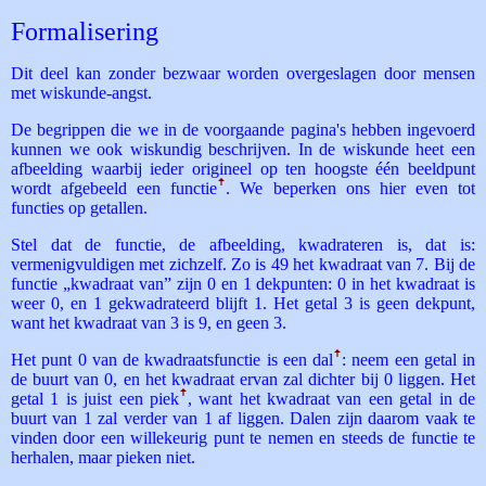
Formalisering
Dit deel kan zonder bezwaar worden overgeslagen door mensen
met wiskunde-angst.
De begrippen die we in de voorgaande pagina's hebben ingevoerd
kunnen we ook wiskundig beschrijven. In de wiskunde heet een
afbeelding waarbij ieder origineel op ten hoogste één beeldpunt
wordt afgebeeld een functie
ꜛ
. We beperken ons hier even tot
functies op getallen.
Stel dat de functie, de afbeelding, kwadrateren is, dat is:
vermenigvuldigen met zichzelf. Zo is 49 het kwadraat van 7. Bij de
functie „kwadraat van” zijn 0 en 1 dekpunten: 0 in het kwadraat is
weer 0, en 1 gekwadrateerd blijft 1. Het getal 3 is geen dekpunt,
want het kwadraat van 3 is 9, en geen 3.
Het punt 0 van de kwadraatsfunctie is een dal
ꜛ
: neem een getal in
de buurt van 0, en het kwadraat ervan zal dichter bij 0 liggen. Het
getal 1 is juist een piek
ꜛ
, want het kwadraat van een getal in de
buurt van 1 zal verder van 1 af liggen. Dalen zijn daarom vaak te
vinden door een willekeurig punt te nemen en steeds de functie te
herhalen, maar pieken niet.