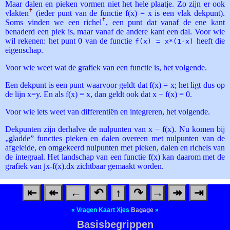
Maar dalen en pieken vormen niet het hele plaatje. Zo zijn er ook
vlakten
ꜛ
(ieder punt van de functie f(x) = x is een vlak dekpunt).
Soms vinden we een richel
ꜛ
, een punt dat vanaf de ene kant
benaderd een piek is, maar vanaf de andere kant een dal. Voor wie
wil rekenen: het punt 0 van de functie
heeft die
f(x) = x*(1-x)
eigenschap.
Voor wie weet wat de grafiek van een functie is, het volgende.
Een dekpunt is een punt waarvoor geldt dat f(x) = x; het ligt dus op
de lijn x=y. En als f(x) = x, dan geldt ook dat x − f(x) = 0.
Voor wie iets weet van differentiën en integreren, het volgende.
Dekpunten zijn derhalve de nulpunten van x − f(x). Nu komen bij
„gladde” functies pieken en dalen overeen met nulpunten van de
afgeleide, en omgekeerd nulpunten met pieken, dalen en richels van
de integraal. Het landschap van een functie f(x) kan daarom met de
grafiek van ∫x-f(x).dx zichtbaar gemaakt worden.
⇤
↞
←
↶
↑
↷
→
↠
⇥
«
Vragen
Kaart
Xjes
Bagage
»
Basisbegrippen